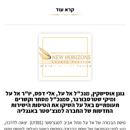
קרא עוד
גונן אוסישקין, מנכ"ל אל על, אלי דפס, יו"ר אל על
ומיקי שטרסבורגר, סמנכ"ל מסחר וקשרים
תעופתיים באל על השיקו את הטיסות הישירות
החדשות של החברה למנצ'סטר באנגליה
טיסת הבכורה של אל על מתל אביב למנצ'סטר (LY301) יצאה לדרכה,
רגע לפני ההמראה של טיסת הבכורה התקיים בשער העלייה למטוס טקס