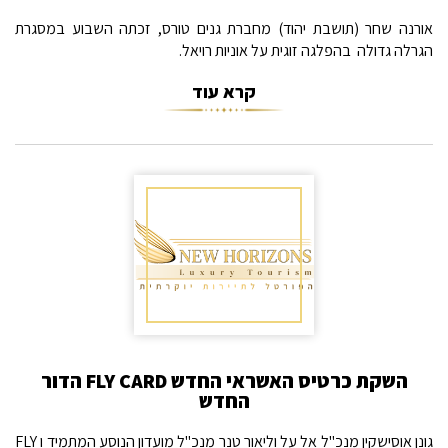
אורנה שחר (תושבת יהוד) מחברת גנים טורס, זכתה השבוע במסגרת
הגרלה גדולה  בהפלגה זוגית על אוניות רויאל.
קרא עוד
השקת כרטיס האשראי החדש FLY CARD הדור
החדש
גונן אוסישקין מנכ"ל אל על וליאור טנר מנכ"ל מועדון הנוסע המתמיד ו FLY