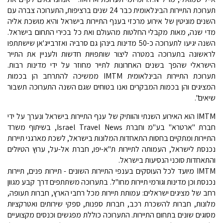
תערוכת התיירות הבינלאומית כבר 24 שנים ברציפות, התערוכה צברה עם
השנים מוניטין של אירוע מרכזי בענף התיירות בישראל והיא מושכת אליה
מדי שנה, מאות מקבלי החלטות מהעולם ואת כל בכירי התחום בישראל.
השנה יגיעו לתערוכה כ-50 מדינות בינהן גם סרביה ואזרבייג'אן שישתתפו
לראשונה בתערוכה במטרה ליצור שותפויות חדשות ולעניין את התייר
הישראלי שהפך בשנים האחרונות לתייר מחוזר על ידי מדינות רבות.
תערוכת התיירות הבינלאומית IMTM ממשיכה להתרחב הן בכמות
המציגים והן בכמות המבקרים ואנו בטוחים שגם השנה התערוכה תשבור
שיאים".
IMTM הוא האירוע השנתי והוותיק של ענף התיירות בישראל ונערך על ידי
חברת "ארטרא" בע"מ וחברת Israel Travel News, בשיתוף משרד
התיירות ומתקיים בחסות התאחדות המלונות בישראל, לשכת מארגני תיירות
נכנסת לישראל, העמותה לתיירות ת"א-יפו, חברת אל-על, ערוץ הטיולים
והתאחדות סוכני הנסיעות בישראל.
IMTM מיועד לכל העוסקים בענפי התיירות השונים - תיירות פנים, תיירות
נכנסת וכן מדינות וגורמי תיירות מחו"ל. בתערוכה משתתפים דרך קבע מגוון
רחב של מציגים ישראלים: עמותת תיירות מכל רחבי הארץ, חברות תעופה,
מלונות, חברות להשכרת רכב, חברות ספנות, ספקי שירותים ואטרקציות
מסוגים שונים בתחום התיירות. התערוכה כוללת מפגשים וכנסים מקצועיים