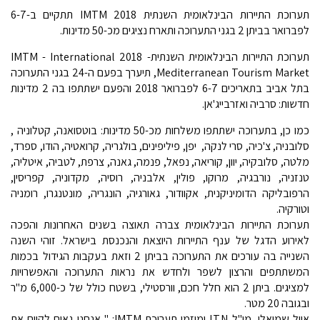
תערוכת התיירות הבינלאומית השנתית 2018 IMTM תתקיים ב-6-7
לפברואר בביתן 2 בגני התערוכה ותארח נציגים מכ-50 מדינות.
תערוכת התיירות הבינלאומית השנתית- 2018 IMTM - International
Mediterranean Tourism Market, תיערך בפעם ה-24 בגני התערוכה
בתל אביב בתאריכים 6-7 לפברואר 2018 והפעם ישתתפו בה 2 מדינות
חדשות: סרביה ואזרבייג'אן.
כמו כן, בתערוכה ישתתפו משלחות מכ-50 מדינות: בוטסואנה, קטלוניה ,
סלובניה, צ'כיה, סרי לנקה, יפן, פיליפינים, בולגריה, קרואטיה, הודו, ספרד,
מלטה, סלובקיה, יוון, קוריאה, נפאל, פנמה, גאנה, צרפת, לטביה, איטליה,
טנזניה, נורבגיה, מרוקו, פולין, אלבניה, רוסיה, מקדוניה, קפריסין,
הרפובליקה הדומיניקנית, אקוודור, גאורגיה, הונגריה, מונטנגרו, רומניה
וטורקיה.
תערוכת התיירות הבינלאומית צברה תאוצה בשנים האחרונות והפכה
לאירוע הדגל של ענף התיירות היוצאת והנכנסת בישראל. זוהי השנה
השנייה בה עורכים את התערוכה בביתן 2 וזאת בעקבות הגידול בכמות
המשתתפים והרצון לשפר ולחדש את נראות התערוכה והאפשרויות
למציגים. ביתן 2 הוא חלל חכם, וורסטילי, בשטח כולל של כ-6,000 מ"ר
ובגובה 20 מטר.
אייל שמואלי, מו"ל I.T.N ומיזמי תערוכת IMTM: " אנחנו גאים לקיים את