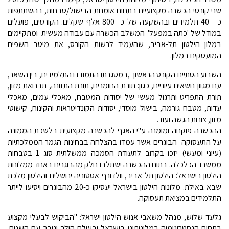
שני קורסי הכשרה מקצועיים בתחום אומנות הבישול/טבחות, בהשתתפות
כ - 40 תלמידים ובהשקעה של כ  800 אלף שקלים. הקורסים, פועלים
במודל של 'כתה במפעל'  המשלב הכשרה עם עבודה מעשית  ומתקיימים
במלון הילטון תל-אביב, שהעמיד לרשות הקורס, את מיטב השפים
המועסקים במלון.
השבוע הסתיים הקורס הראשון ,במסגרתו התמודדו התלמידים, בין השאר,
עם מגוון נושאים עיוניים, כגון: תורת החומרים, תורת התזונה, תברואת מזון,
תורת התפריט ותרגול מעשי של יסודות המטבח, מאכלי עמים, מאכלי
עדות, מטבח גורמה, בישול מוסדי, יסודות הקונדיטראות והקינוח, קישוטי
מזון, צורות הגשה ועוד.
ההכשרה פוקחה ומומנה ע"י האגף להכשרה מקצועית בלשכת הממונה
על התעסוקה  הבוגרים אשר עמדו בהצלחה בבחינות הגמר הממלכתיות
(עיוני ומעשי) יזכו בקרוב לתעודת הסמכה ממשלתית סוג 1 בטבחות
ממשרד הכלכלה. בתום ההכשרה ישתלבו חלק מהבוגרים באחד ממלונות
הילטון בישראל: הילטון תל אביב, וולדורף אסטוריה ירושלים והילטון מלכת
שבא באילת. מלונות הילטון בישראל יעסיקו כ-20 מהבוגרים ויסיעו לייתר
התלמידים במציאת תעסוקה.
גלעד שלוש, מנהל משאבי אנוש הילטון ישראל: "הביקוש לבעלי מקצוע
בתחום הגסטרונומיה במלונותינו בישראל ובעולם הולך וגובר עם השנים.