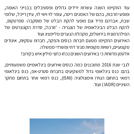
עוד התקיימו השנה עשרות ירידים גדולים ופסטיבלים בבנייני האומה,
ומופעי תרבות, בהם של האמנים: ריטה, עופר לוי וישי לוי, עידן רייכל, שלומי
שבת, אברהם פריד וגם מופעי להקת הבלט של מוסקבה- ספרטקוס,
להקת הבלט הבינלאומית של הונגריה - 'זורבה', סדרת הקונצרטים של
הפילהרמונית בירושלים, מקהלת הנערים מלייפציג ועוד
האירועים התקיימו מטעם חברות כנסים והפקה, חברות עסקיות, איגודים
מקצועיים, רשויות מקומיות מגזר דתי ומשרדי ממשלה.
אלטמן מדווחת כי באירועים השונים נכחו כחצי מיליון איש בקירוב!
לגבי שנת 2016 מתוכננים כמה כנסים ואירועים בינלאומיים משמעותיים,
בהם: כנס בינלאומי גדול למשקיעים בחברות סטרט-אפ, כנס בינלאומי
רפואי בתחום הנוירו אימונולוגיה (ISNI), כנס רפואי אחר בתחום מחקר
השיניים (IADR ) ועוד.