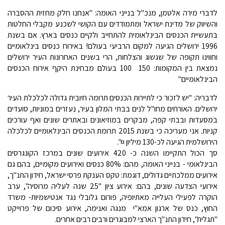
לדברי מירה אלטמן, מנכ"ל בנייני האומה: "אנחנו חלק מחזית ההסברה
והשיווק של מדינת ישראל ומתמודדים עם הקושי לשכנע מקבלי החלטות
בתעשיית הכנסים הבינלאומית להתחייב ולקיים כנסים בארץ. אם בשנת
1996 ירושלים הגיעה למקום הרביעי בעולם! באירוח כנסים בינלאומיים
וחווינו תקופה של שגשוג והצלחות, הרי בשנים האחרונות העיר ירושלים
נמצאת בין המקומות: 150  100 בעולם מבחינת היקף אירוח הכנסים
הבינלאומיים"
לדבריה: "יש לזכור כי לתיירות הכנסים תרומה חיובית גדולה לכלכלת העיר
ירושלים. האורחים מחו"ל לנים בבתי המלון בעיר, נעזרים במוניות, סועדים
במסעדות ובבתי קפה, מבקרים במוזיאונים ובאתרים שונים ואף עורכים
קניות. אני מעריכה כי בשנת 2015 תרומת הכנסים הבינלאומיים לכלכלה
הירושלמית הגיעה לכ-130 מיליון ¤".
סך הכול התקיימו השנה כ- 420 אירועים שונים במרכז הקונגרסים
הבינלאומי - בנייני האומה, מהם: 80% כנסים ואירועים מקומיים, בהם גם
אירועים ממלכתיים גדולים, דוגמת: טקס הענקת פרסי ישראל, חידון התנ"ך,
אירועי הצדעה שונים, בהם: אירוע ציון "25 שנה לעליה מרוסיה", ערב
הוקרה לפעילי העלייה מאתיופיה, פורום גלובלי נגד אנטישמיות- משרד
החוץ, כנס של ארגון אמא"י  מנגה ואנימה, אירוע סיכום של פרוייקט
"תגלית", חידון התנ"ך הארצי למבוגרים ורבים רבים אחרים.