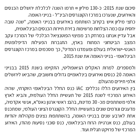
סיכום שנת 2015: כ-130 מיליון ¤ תרמו השנה לכלכלת ירושלים הכנסים
והאירועים, שנערכו במרכז הקונגרסים הבינ"ל - בנייני האומה.
כחצי מיליון איש בקירוב השתתפו באירועים בבנייני האומה, "שנה טובה
יחסית עם כמה הצלחות מרשימות בזירת תיירות הכנסים הבינלאומית,
אבל עדיין אנחנו במרחק רב ממיצוי הפוטנציאל הכלכלי של המרכז עקב
המצב הביטחוני המתוח בארץ, התגברות הפעילות הדיפלומטית
האנטי-ישראלית בעולם ומעמדנו המדיני", כך מסכמים במרכז הקונגרסים
הבינלאומי - בנייני האומה את שנת 2015.
ולמספרים. למרות האקלים הגיאופוליטי, התקיימו בשנת 2015 בבנייני
האומה 20 כנסים ואירועים בינלאומיים גדולים וחשובים, שהביאו לירושלים
אלפי תיירים מהעולם.
בין האירועים הללו נכללים: IAC כנס החלל הבינלאומי היוקרתי, שהיה
האירוע המרכזי לשנת 2015 של תעשיית החלל העולמית, והביא לארץ
אלפי משתתפים מכ- 30 מדינות, בהם: ראשי ארגון נאס"א, אנשי אקדמיה,
מדענים וגורמים שונים בתעשיית החלל. הקונגרס הציוני העולמי, שמתכנס
אחת לארבע שנים בבנייני האומה, בהשתתפות נציגים מקהילות יהודיות
בעולם, כנס אנרגיית הרוח הבינלאומי, כנס סוכני נסיעות מהודו, האירוע
המרכזי של פרויקט תגלית ועוד.