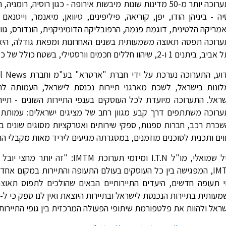
בתערוכה יותר מ-50 מדינות שונות מיבשות אירופה - כגון רוסיה
ה - ביניהן הודו, יפן, קוריאה, פיליפינים, טיוואן, מיאנמר, וייטנא
מריקה הלטינית, דוגמת פנמה, הרפובליקה הדומיניקנית, הונדורס, גווא
יתנים 1 ו-2, שיהוו חללים חכמים וורסטילי, בשטח כולל של כ-12,000 מ"ר.
ונות בישראל, לשכת מארגני תיירות נכנסת לישראל, העמותה לתי
ראל. התערוכה מיועדת לכל העוסקים בענפי התיירות השונים - תיירות
רוכה משתתפים דרך קבע מגוון רחב של מציגים ישראלים: עמותת ת
כרת רכב, חברות ספנות, ספקי שירותים ואטרקציות מסוגים שונים ב
וים ותכנית לסוכנים מוזמנים, במסגרתה מגיעים ליריד מאות מקבלי ה
אייל שמואלי, מו"ל I.T.N ומיזמי 
IMTM, המפגישה בין כל העוסקים בעולם התעופה והתיירות במקום אח
י תעופה חדשים, היעדים התיירותיים הבאים שהולכים לתפוס תאוצה 
ראל ולהוות את פלטפורמת שיתופי הפעולה המרכזית בין גופי התיירות 