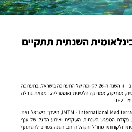
רות הבינלאומית השנתית תתקיים
בעקבות הגידול, תתפרש לראשונה על שני ביתנים במתחם Expo תל אביב זו השנה ה-26 לקיומה של התערוכה בישראל. בתערוכה
רחבי יבשות אירופה, אסיה, אפריקה, אמריקה הלטינית ואוסטרליה. מפאת גודלה
תערוכת התיירות הבינלאומית השנתית - 2020 IMTM - International Mediterranean Tourism Market, תיערך בישראל זאת
פברואר 2020. התערוכה מהווה את נקודת המפגש השנתית העיקרית ואירוע הדגל של ענף
יתיו ולקוחותיו מחו"ל והקהל הרחב. השנה צפויים להשתתף