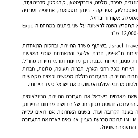
, רומניה, הונגריה, ספרד, מלטה, אוזבקיסטאן, קירגיסטן, סרביה ועוד,
ם ואוסטרליה, אפריקה - בינהן בוטסואנה, אתיופיה וטנזניה
טמלה, אקוודור וברזיל.
התערוכה תפסה תאוצה משמעותית בשנים האחרונות ומפאת גודלה, היא תתפרש השנה לראשונה על שני ביתנים במתחם ה-Expo
כידוע, התערוכה נערכת על ידי חברת "ארטרא" בע"מ וחברת Israel Travel News, בשיתוף משרד התיירות ובחסות התאחדות
ירות ת"א-יפו, חברת אל-על והתאחדות סוכני הנסיעות
 פנים, תיירות נכנסת וכן מדינות וגורמי תיירות מחו"ל.
יירות מכל רחבי הארץ, חברות תעופה, מלונות, חברות
תחום התיירות. התערוכה כוללת מפגשים וכנסים מקצועיים
חלטות מרחבי העולם המשווקים את ישראל כיעד תיירותי.
תערוכת IMTM: "זה יותר מחצי יובל שאנו מארחים בישראל את תערוכת התיירות הבינלאומית
ד. התערוכה חושפת מגוון רחב של חידושים מתחום התיירות,
בעונה הקרובה ועוד. בשנים האחרונות אנו רואים עלייה
משמעותית בתיירות הנכנסת לישראל ובתיירות היוצאת ואין לנו ספק כי ל- IMTM תרומה מכרעת בעניין. אנו גאים לארח את התערוכה
והתעופה השונים?.