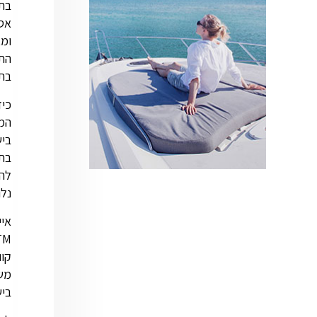
אסי
ומא
בתל אביב, ב
המל
ביש
בתע
להש
נלו
קוו
ביש