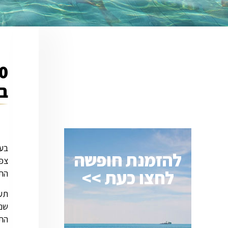
ב- 1-12
להזמנת חופשה
לחצו כעת >>
התער
התי