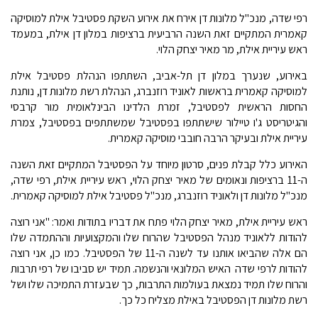
רפי שדה, מנכ"ל מלונות דן אירח את אירוע השקת פסטיבל אילת למוסיקה
קאמרית המתקיים זאת השנה הרביעית ברציפות במלון דן אילת, במעמד
ראש עיריית אילת, מר מאיר יצחק הלוי.
באירוע, שנערך במלון דן תל-אביב, השתתפו הנהלת פסטיבל אילת
למוסיקה קאמרית בראשות לאוניד רוזנברג, הנהלת רשת מלונות דן, נותנת
החסות הראשית לפסטיבל, זמרת הלדינו הבינלאומית מור קרבסי
והגיטריסט ג'ו טיילור שישתתפו בפסטיבל שמשתתפים בפסטיבל, צמרת
עיריית אילת ובעיקר הרבה חובבי מוסיקה קאמרית.
האירוע כלל קבלת פנים, סרטון מיוחד על הפסטיבל המתקיים זאת השנה
ה-11 ברציפות ונאומים של מאיר יצחק הלוי, ראש עיריית אילת, רפי שדה,
מנכ"ל מלונות דן ולאוניד רוזנברג, מנכ"ל פסטיבל אילת למוסיקה קאמרית.
ראש עיריית אילת, מאיר יצחק הלוי פתח את דבריו בתודות ואמר: "אני רוצה
להודות ללאוניד מנהל הפסטיבל שהרוח שלו והמקצועיות וההתמדה שלו
הם אלה שהביאו אותנו עד לשנה ה-11 של הפסטיבל. כמו כן, אני רוצה
להודות לרפי שדה  האיש המלונאי והנשמה. תמיד יש סביבו של רפי תרבות
והרוח שלו תמיד נמצאת בעולמות התרבות, כך שבעזרת התמיכה שלו ושל
רשת מלונות דן הפסטיבל באילת מצליח כל כך.