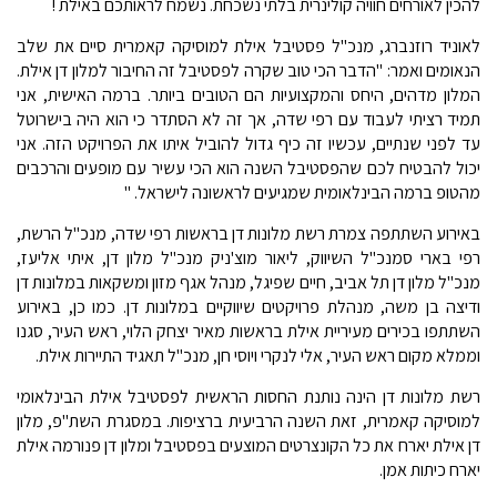
להכין לאורחים חוויה קולינרית בלתי נשכחת. נשמח לראותכם באילת !
לאוניד רוזנברג, מנכ"ל פסטיבל אילת למוסיקה קאמרית סיים את שלב
הנאומים ואמר: "הדבר הכי טוב שקרה לפסטיבל זה החיבור למלון דן אילת.
המלון מדהים, היחס והמקצועיות הם הטובים ביותר. ברמה האישית, אני
תמיד רציתי לעבוד עם רפי שדה, אך זה לא הסתדר כי הוא היה בישרוטל
עד לפני שנתיים, עכשיו זה כיף גדול להוביל איתו את הפרויקט הזה. אני
יכול להבטיח לכם שהפסטיבל השנה הוא הכי עשיר עם מופעים והרכבים
מהטופ ברמה הבינלאומית שמגיעים לראשונה לישראל. "
באירוע השתתפה צמרת רשת מלונות דן בראשות רפי שדה, מנכ"ל הרשת,
רפי בארי סמנכ"ל השיווק, ליאור מוצ'ניק מנכ"ל מלון דן, איתי אליעז,
מנכ"ל מלון דן תל אביב, חיים שפיגל, מנהל אגף מזון ומשקאות במלונות דן
ודיצה בן משה, מנהלת פרויקטים שיווקיים במלונות דן. כמו כן, באירוע
השתתפו בכירים מעיריית אילת בראשות מאיר יצחק הלוי, ראש העיר, סגנו
וממלא מקום ראש העיר, אלי לנקרי ויוסי חן, מנכ"ל תאגיד התיירות אילת.
רשת מלונות דן הינה נותנת החסות הראשית לפסטיבל אילת הבינלאומי
למוסיקה קאמרית, זאת השנה הרביעית ברציפות. במסגרת השת"פ, מלון
דן אילת יארח את כל הקונצרטים המוצעים בפסטיבל ומלון דן פנורמה אילת
יארח כיתות אמן.