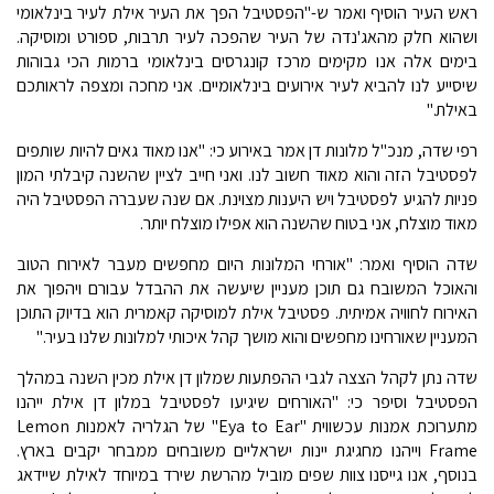
ראש העיר הוסיף ואמר ש-"הפסטיבל הפך את העיר אילת לעיר בינלאומי
ושהוא חלק מהאג'נדה של העיר שהפכה לעיר תרבות, ספורט ומוסיקה.
בימים אלה אנו מקימים מרכז קונגרסים בינלאומי ברמות הכי גבוהות
שיסייע לנו להביא לעיר אירועים בינלאומיים. אני מחכה ומצפה לראותכם
באילת."
רפי שדה, מנכ"ל מלונות דן אמר באירוע כי: "אנו מאוד גאים להיות שותפים
לפסטיבל הזה והוא מאוד חשוב לנו. ואני חייב לציין שהשנה קיבלתי המון
פניות להגיע לפסטיבל ויש היענות מצוינת. אם שנה שעברה הפסטיבל היה
מאוד מוצלח, אני בטוח שהשנה הוא אפילו מוצלח יותר.
שדה הוסיף ואמר: "אורחי המלונות היום מחפשים מעבר לאירוח הטוב
והאוכל המשובח גם תוכן מעניין שיעשה את ההבדל עבורם ויהפוך את
האירוח לחוויה אמיתית. פסטיבל אילת למוסיקה קאמרית הוא בדיוק התוכן
המעניין שאורחינו מחפשים והוא מושך קהל איכותי למלונות שלנו בעיר."
שדה נתן לקהל הצצה לגבי ההפתעות שמלון דן אילת מכין השנה במהלך
הפסטיבל וסיפר כי: "האורחים שיגיעו לפסטיבל במלון דן אילת ייהנו
מתערוכת אמנות עכשווית "Eya to Ear" של הגלריה לאמנות Lemon
Frame וייהנו מחגיגת יינות ישראליים משובחים ממבחר יקבים בארץ.
בנוסף, אנו גייסנו צוות שפים מוביל מהרשת שירד במיוחד לאילת שיידאג