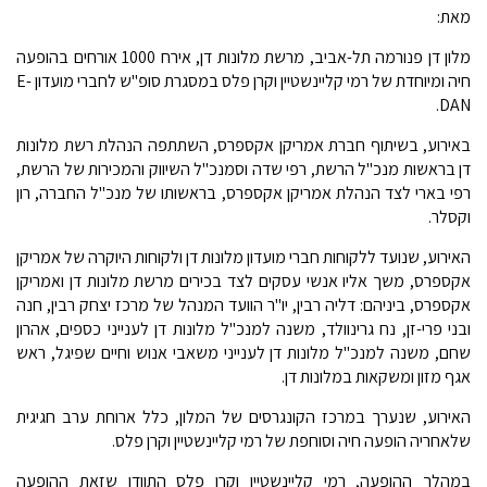
מאת:
מלון דן פנורמה תל-אביב, מרשת מלונות דן, אירח 1000 אורחים בהופעה
חיה ומיוחדת של רמי קליינשטיין וקרן פלס במסגרת סופ"ש לחברי מועדון E-
DAN.
באירוע, בשיתוף חברת אמריקן אקספרס, השתתפה הנהלת רשת מלונות
דן בראשות מנכ"ל הרשת, רפי שדה וסמנכ"ל השיווק והמכירות של הרשת,
רפי בארי לצד הנהלת אמריקן אקספרס, בראשותו של מנכ"ל החברה, רון
וקסלר.
האירוע, שנועד ללקוחות חברי מועדון מלונות דן ולקוחות היוקרה של אמריקן
אקספרס, משך אליו אנשי עסקים לצד בכירים מרשת מלונות דן ואמריקן
אקספרס, ביניהם: דליה רבין, יו"ר הוועד המנהל של מרכז יצחק רבין, חנה
ובני פרי-זן, נח גרינוולד, משנה למנכ"ל מלונות דן לענייני כספים, אהרון
שחם, משנה למנכ"ל מלונות דן לענייני משאבי אנוש וחיים שפיגל, ראש
אגף מזון ומשקאות במלונות דן.
האירוע, שנערך במרכז הקונגרסים של המלון, כלל ארוחת ערב חגיגית
שלאחריה הופעה חיה וסוחפת של רמי קליינשטיין וקרן פלס.
במהלך ההופעה, רמי קליינשטיין וקרן פלס התוודו שזאת ההופעה