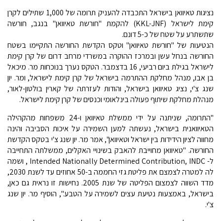
נציגות טאיוואן בישראל התכבדה להעניק תרומה של 1,000 שתילים לקרן
קימת לישראל (KKL-JNF) להקמת "חורשת טאיוואן" בנגב, חורשה
שתשתרע על שטח של כ-5 דונם.
הנטיעות של "חורשת טאיוואן" וטקס הקדשת החורשה התקיימו בשטח
החורשה בנחל עשן ובמרכז ההוקרה במשרדי מרחב דרום של קרן קימת
לישראל בגילת ביום רביעי, 16 בדצמבר. הטקס נערך בנוכחות מר. מיכאל
בן אבו, מנהל מחלקת ההתרמה בישראל של קרן קימת לישראל, ומר. יון
שנג צ'י, נציג טאיוואן בישראל, והודות לעזרתה של קארין בולטון-לאור,
מנהלת מחלקת שיתוף פעולה בינלאומי וכנסים של קרן קימת לישראל.
"התרומה, שניתנה על ידי ממשלת טאיוואן ו-24 משפחות מהקהילה
הטאיוואנית בישראל, נעשתה למען השמירה על איכות הסביבה והינה
מחווה לציון הידידות בין ישראל וטאיוואן", אמר מר. יון שנג צ'י בטקס הקדשת
החורשה. "טאיוואן מחוייבת להאבק בשינויי האקלים, ממשלתה התחייבה
ל- Intended Nationally Determined Contribution, INDC , ושמה
לה למטרה לצמצם את פליטת גזי החממה ב-50 אחוזים עד לשנת 2030,
מדד השווה לצמצום הפליטה של שנת 2005. נחישות זו נראית גם כאן,
בישראל, באמצעות נטיעת עצים לשמירה על הטבע.", הוסיף מר. יון שנג
צ'י.