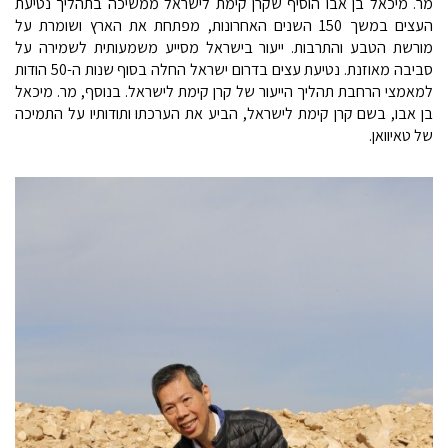
מר. מיכאל בן אבו הוסיף שקרן קימת לישראל ממשיכה בתהליך נטיעת
העצים במשך 150 השנים האחרונות, מפתחת את הארץ ושומרת על
מורשת הטבע והתרבות. ייעור בישראל מסייע משמעותית לשמירה על
סביבה מאוזנת. נטיעת עצים בדרום ישראל החלה בסוף שנות ה-50 הודות
למאמצי הרחבת תהליך הייעור של קרן קימת לישראל. בנוסף, מר. מיכאל
בן אבו, בשם קרן קימת לישראל, הביע את הערכתו ותודותיו על התמיכה
של טאיוואן.