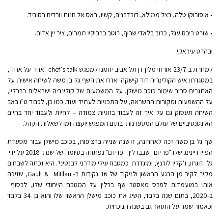
• אוסובוקו טלה, בצל ממולא, דובדבנים, קשיו, ראס אל חנות וורדים בסוביד.
• שורט ריבס עגל, כרוב בלאדי שרוף, רוטב ברביקיו תמרים, ציר יין אדום.
ובהרט עיראקי.
למחרת ב-23/7 אורחי מלון דן תל אביב יוזמנו למפגש chef's talk "אחד על אחד",
במסגרתו איש הקולינריה דוד קישקה יארח את השף גל בן משה לשיחה אישית על
האתגרים סביב שימור כוכב מישלן, על המשמעות של קולינריה ישראלית בברלין,
על ההשפעות ומקורות ההשראה, על התכניות לעתיד ועוד. כמו כן, לכבוד ט"ו באב
השיחה תעסוק גם על איך זה לעבוד בזוגיות צמודה – לחיות ולעבוד יחד בחיים
האינטנסיביים של עולם המסעדנות. בתום המפגש יוקצה זמן לשאלות הקהל.
שף גל בן משה זכה לאחרונה, זו שנה שנייה ברציפות, בכוכב מישלן עבור מסעדת
הפיין דיינינג שלו "פריזם" שבברלין.
"פריזם" נפתחה בסיומה של שנת 2018 על ידי
גל וזוגתו, ז'קלין לורנץ, ומוגדרת כמטבח עילי מודרני לבנטיני". היא זכתה לשבחים
מקיר לקיר מן הרגע הראשון ולניקוד של 16 נקודות ב- Gault & MiIllau, שזיכה
אותו במועמדות לפרס מאסטר שף ברלין על המטבח הייחודי שלו, לבסוף
ב-2020, בתום שנה בלבד, השיג את כוכב מישלן הראשון שלו והוא בן 34 בלבד
וכאמור שמר על התואר גם בשנה הנוכחית.