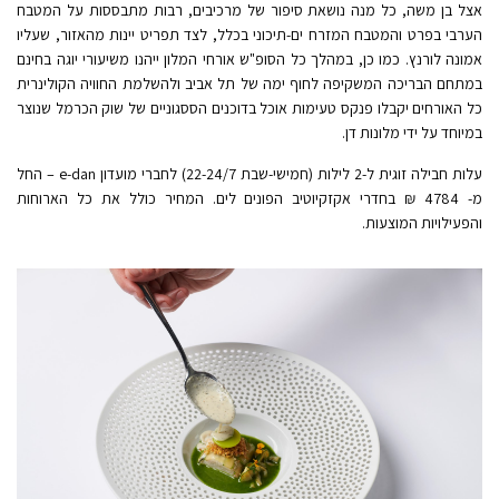
אצל בן משה, כל מנה נושאת סיפור של מרכיבים, רבות מתבססות על המטבח
הערבי בפרט והמטבח המזרח ים-תיכוני בכלל, לצד תפריט יינות מהאזור, שעליו
אמונה לורנץ.
כמו כן, במהלך כל הסופ"ש אורחי המלון ייהנו משיעורי יוגה בחינם
במתחם הבריכה המשקיפה לחוף ימה של תל אביב ולהשלמת החוויה הקולינרית
כל האורחים יקבלו פנקס טעימות אוכל בדוכנים הססגוניים של שוק הכרמל שנוצר
במיוחד על ידי מלונות דן.
עלות חבילה זוגית ל-2 לילות (חמישי-שבת 22-24/7) לחברי מועדון e-dan – החל
מ- 4784 ₪ בחדרי אקזקיוטיב הפונים לים. המחיר כולל את כל הארוחות
והפעילויות המוצעות.