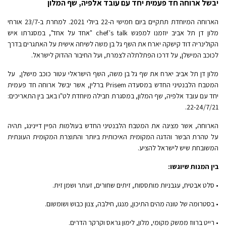
יבשל ארוחה חד פעמית יחד עם עובד אלפיה, שף המלון
הארוחה המיוחדת תתקיים ביום חמישי ה-22 ביולי 2021. ל
מחרת ב-23/7 אורחי
מלון דן תל אביב יוזמנו למפגש chef's talk "אחד על אחד", במסגרתו איש
הקולינריה דוד קישקה יארח את השף גל בן משה לשיחה אישית על האתגרים בדרך
לכוכב המישלן, על דרכו הפתלתלה לצמרת, ועל החיבור ההדוק לישראל.
מלון דן תל אביב יארח את שף גל בן משה, השף הישראלי עטור כוכב מישלן, על
המטבח הלבנטיני החדש במסעדה Prisem ברלין, אשר יבשל ארוחה חד פעמית
יחד עם עובד אלפיה, שף המלון, במסגרת חבילה מיוחדת לט"ו באב בין התאריכים:
22-24/7/21.
הארוחה, אשר מציגה את המטבח הלבנטיני החדש בעולמות הפיין דיינינג, תהיה
על טהרת הבשר והדגה המקומית האיכותית ביותר והתוצרת המקומית העונתית
המשובחת שיש לישראל להציע.
בין המנות שיוגשו:
• סלט אבטיח, עגבניות מותססות, זיתים שחורים, זעתר ושמן זית.
• בסטרומה של טונה מהים התיכון, מנגו, חילבה, צנון כבוש ושומשום.
• רייט ברווז ממשק מקומי, מלון, לימון גראס וקרקר הדרים.