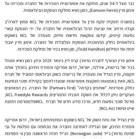
כבר מעל ל-54 שנים, מחזקת את אסטרטגיית המכירות של החברה ומכריזה על
אימון פרין (Eamonn Ferrin), כסגן נשיא מחלקת העסקים הבינלאומית.
במסגרת תפקידו יפקח פרין על אסטרטגיית המכירות של NCL מחוץ לארה"ב
וקנדה וירחיב את טביעת הרגל הבינלאומית של החברה על- ידי העמקת קשרי
נסיעות קיימים, קידום עסקאות חדשות וחיזוק מעמדה של NCL בשווקים
בינלאומיים כחלק מהתוכנית העסקית הגלובלית של החברה. אימון פרין יעבוד
תחת טוד המילטון (Todd Hamilton), סגן נשיא בכיר של מחלקת המכירות.
אימון פרין הצטרף לחברת נורוויג'ן קרוז ליין בינואר 2019 וכיהן כסגן נשיא ומנהל
בכיר של בריטניה, אירלנד, ישראל, דרום אפריקה והמזרח התיכון. במהלך אותה
תקופה, פרין הגדיל את מעמדה של בריטניה כשוק הבינלאומי המוביל של חברת
NCL, וזאת באמצעות השקעות אסטרטגיות שנועדו לתמוך בקהילת סוכני הנסיעות
כחלק ממדיניות "שותפים בקדמה" (Partners First) של החברה. בין המאמצים
העיקריים ניתן לכלול את השקת תוכנית התמריצים NCL Freestyle Rewards,
פורטל סוכני נסיעות חדש, מרכז מידע חדש של חברת NCLופלטפורמת הזמנת
שייט וטיסות (NCL Air).
פרין הגדיל את נתח השוק של NCL בשווקים המתפתחים בישראל, דרום אפריקה
והמזרח התיכון, שם הגדילה לאחרונה החברה את נוכחותה עם הפלגות על גבי
ספינת נורוויג'ן ג'ייד (Norwegian Jade). הג'ייד תהיה הראשונה מבין צי הספינות