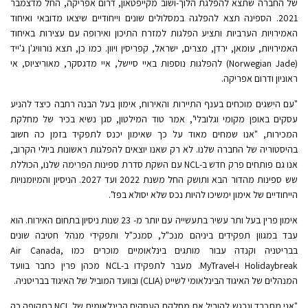
של החברה שתצא להפלגת הלוך-ושוב מקייפטאון, דרום אפריקה, החל מדצמבר
2021. הספינה תצא להפלגה במסלולים שונים וייחודיים שיצאו מדובאי ואיחוד
האמירויות הערביות ותציע הפלגות למזרח התיכון ואירופה עם עצירות באיחוד
האמירויות, עומאן, ירדן, מצרים, ישראל, קפריסין ויוון. כמו כן, תצא נורוויג'ן ג'ייד
(Norwegian Jade) להפלגות נוספות באיי סיישל, איי מדגסקר, מאוריציוס, אי
ראוניון ודרום אפריקה.
"עם הישגים מוכחים בענף התיירות והאירוח, אימון בעל הבנה רחבה כיצד להניע
עסקים באופן מקומי וגלובלי", אמר טוד המילטון, סגן נשיא בכיר של מחלקת
המכירות, "אנו שמחים מאוד על כך שאימון יכנס לתפקיד בזמן כה חשוב
בהיסטוריה של החברה שלנו. לא רק שאנו יוצאים להפלגות ראשונות ביולי הקרוב,
אנו גם פותחים פרק חדש ב-NCL עם השקת סדרת ספינות הפרימה שלנו, הכוללת
שש ספינות מהדור הבא ותושק החל משנת 2022 ועד 2027. הניסיון והמיומנויות
הייחודיים של אימון ימשיכו להיות נכס שלא יסולא בפז".
אימון פרין בעל ותר עשיר בתעשייה עם יותר מ- 23 שנות ניסיון בתחום האירוח. הוא
עבד במגוון תפקידים ביניהם מנכ"ל, סמנכ"ל ותפקידי מנהל חטיבה שונים
בבריטניה וקנדה עבור מותגים בינלאומיים מוכרים כמו Air Canada,
Holidaybreak ו-MyTravel. מעבר לתפקידו ב-NCL מכהן פרין כחבר בוועד
המנהלים של האיגוד הבינלאומי לשייט (CLIA) ובוועד המוביל של האיגוד בבריטניה.
"אני מתכבד ונרגש להוביל את מחלקת העסקים הבינלאומית של NCL בתקופה כה