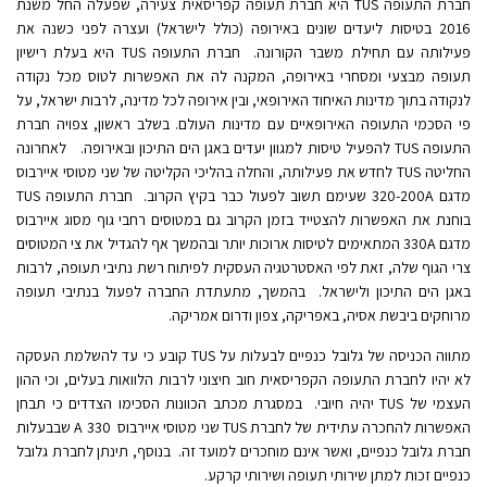
חברת התעופה TUS היא חברת תעופה קפריסאית צעירה, שפעלה החל משנת
2016 בטיסות ליעדים שונים באירופה (כולל לישראל) ועצרה לפני כשנה את
פעילותה עם תחילת משבר הקורונה. חברת התעופה TUS היא בעלת רישיון
תעופה מבצעי ומסחרי באירופה, המקנה לה את האפשרות לטוס מכל נקודה
לנקודה בתוך מדינות האיחוד האירופאי, ובין אירופה לכל מדינה, לרבות ישראל, על
פי הסכמי התעופה האירופאיים עם מדינות העולם. בשלב ראשון, צפויה חברת
התעופה TUS להפעיל טיסות למגוון יעדים באגן הים התיכון ובאירופה. לאחרונה
החליטה TUS לחדש את פעילותה, והחלה בהליכי הקליטה של שני מטוסי איירבוס
מדגם 320-200A שעימם תשוב לפעול כבר בקיץ הקרוב. חברת התעופה TUS
בוחנת את האפשרות להצטייד בזמן הקרוב גם במטוסים רחבי גוף מסוג איירבוס
מדגם 330A המתאימים לטיסות ארוכות יותר ובהמשך אף להגדיל את צי המטוסים
צרי הגוף שלה, זאת לפי האסטרטגיה העסקית לפיתוח רשת נתיבי תעופה, לרבות
באגן הים התיכון ולישראל. בהמשך, מתעתדת החברה לפעול בנתיבי תעופה
מרוחקים ביבשת אסיה, באפריקה, צפון ודרום אמריקה.
מתווה הכניסה של גלובל כנפיים לבעלות על TUS קובע כי עד להשלמת העסקה
לא יהיו לחברת התעופה הקפריסאית חוב חיצוני לרבות הלוואות בעלים, וכי ההון
העצמי של TUS יהיה חיובי. במסגרת מכתב הכוונות הסכימו הצדדים כי תבחן
האפשרות להחכרה עתידית של לחברת TUS שני מטוסי איירבוס 330 A שבבעלות
חברת גלובל כנפיים, ואשר אינם מוחכרים למועד זה. בנוסף, תינתן לחברת גלובל
כנפיים זכות למתן שירותי תעופה ושירותי קרקע.