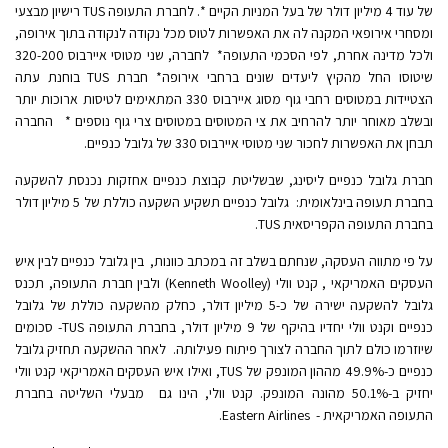
של עוד 4 מיליון דולר של בעל המניות הקיים *. לחברת התעופה TUS רישיון מבצעי
ומסחרי אירופאי המקנה לה את האפשרות לטוס מכל נקודה לנקודה בתוך אירופה,
ולכל מדינה אחרת, לפי הסכמי התעופה* לחברה, שני מטוסי איירבוס 320-200
שיטוסו החל מהקיץ ליעדים שונים ברחבי אירופה* חברת TUS בוחנת עתה
הצטיידות במטוסים רחבי גוף מסוג איירבוס 330 המתאימים לטיסות ארוכות יותר
ובשלב מאוחר יותר להרחיב את צי המטוסים במטוסים צרי גוף נוספים * החברה
תבחן את האפשרות לחכור שני מטוסי איירבוס 330 של גלובל כנפיים.
חברת גלובל כנפיים ליסינג, שבשליטת קבוצת כנפיים אחזקות נכנסת להשקעה
בחברת תעופה בינלאומית: גלובל כנפיים תשקיע השקעה כוללת של 5 מיליון דולר
בחברת התעופה הקפריסאית TUS.
על פי מתווה העסקה, שנחתם בשלב זה במכתב כוונות, בין גלובל כנפיים לבין איש
העסקים האמריקאי , קנט וולי (Kenneth Woolley) ולבין חברת התעופה, תכנס
גלובל להשקעה ישירה של כ-5 מיליון דולר, כחלק מהשקעה כוללת של גלובל
כנפיים וקנט וולי יחדיו בהיקף של 9 מיליון דולר, בחברת התעופה TUS- סכומים
שיוזרמו כולם לתוך החברה לצורך פיתוח פעילותה. לאחר ההשקעה תחזיק גלובל
כנפיים כ-49.9% מההון המונפק של TUS, ואילו איש העסקים האמריקאי קנט וולי
יחזיק ב-50.1% מהונה המונפק. קנט וולי, הינו גם מבעלי השליטה בחברת
התעופה האמריקאית - Eastern Airlines.