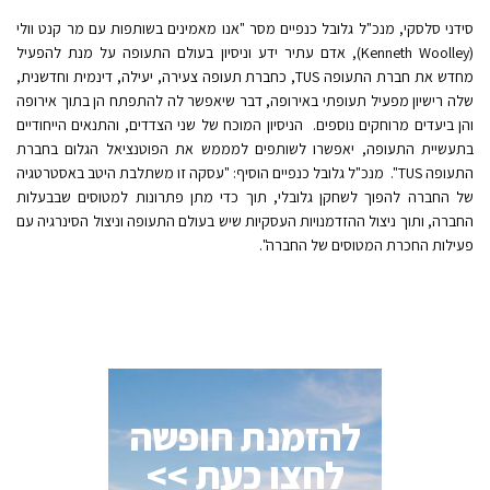
סידני סלסקי, מנכ"ל גלובל כנפיים מסר "אנו מאמינים בשותפות עם מר קנט וולי
(Kenneth Woolley), אדם עתיר ידע וניסיון בעולם התעופה על מנת להפעיל
מחדש את חברת התעופה TUS, כחברת תעופה צעירה, יעילה, דינמית וחדשנית,
שלה רישיון מפעיל תעופתי באירופה, דבר שיאפשר לה להתפתח הן בתוך אירופה
והן ביעדים מרוחקים נוספים. הניסיון המוכח של שני הצדדים, והתנאים הייחודיים
בתעשיית התעופה, יאפשרו לשותפים למממש את הפוטנציאל הגלום בחברת
התעופה TUS". מנכ"ל גלובל כנפיים הוסיף: "עסקה זו משתלבת היטב באסטרטגיה
של החברה להפוך לשחקן גלובלי, תוך כדי מתן פתרונות למטוסים שבבעלות
החברה, ותוך ניצול ההזדמנויות העסקיות שיש בעולם התעופה וניצול הסינרגיה עם
פעילות החכרת המטוסים של החברה".
להזמנת חופשה
לחצו כעת >>