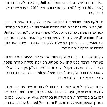
הפרימיום החדשה United Premium Plus, בטיסות ליעדים נבחרים
(החל מ-30 במרץ 2019). עד סוף חודש מאי 2019 יוצעו מושבים אלה
ב-21 קווים.
?מחלקת United Premium Plus מעניקה ללקוחותינו אפשרויות רבות
יותר, כדי שיוכלו לבחור את חווית הטיסה הטובה והמתאימה ביותר עבורם?,
אמר אנדרו נוסלה, סגן נשיא וסמנכ?ל מסחרי ביונייטד. ?מחלקת United
Premium Plus, שכוללת כמה משירותי היוקרה שאנו מציעים במחלקת
ה-Polaris, היא הפתרון המושלם ללקוחות שרוצים לשדרג את חווית
הטיסה ממחלקת תיירים רגילה?.
לקוחות שיבחרו לטוס במחלקת United Premium Plus ייהנו מחוויה
משודרגת הרבה לפני שהמטוס ממריא: הם יוכלו לשלוח מזוודה נוספת
ללא תוספת תשלום, ויקבלו עדיפות בדלפקי הצ?ק-אין ובעת העלייה
למטוס. לקוחות מחלקת United Premium Plus יזכו גם להנחה בכניסה
ל-United clubs ביעדים השונים.
לאחר העלייה למטוס יוזמנו הלקוחות ליהנות ממושב עם יותר מרחב
לרגליים ולמרפקים, ועם אפשרות הטייה בזווית נוחה יותר, בהשוואה
למושבים במחלקת תיירים רגילה או במחלקת Economy Plus. כמו כן,
במהלך הטיסה תוגש ללקוחות United Premium Plus ארוחה משובחת,