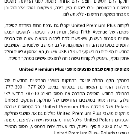
יחולקו להם חטיפים ותוצע להם ארוחה נוספת לפני הנחיתה. נוסעים
בטיסות בינלאומיות יוכלו ליהנות מיין, בירה, משקאות נטולי אלכוהול וכן
ממבחר משקאות חריפים - ללא תשלום.
לקוחות United Premium Plus יקבלו גם ערכת נוחות מיוחדת לטיסה,
שמיכה של Saks Fifth Avenue, וכרית רכה ונעימה. לנוסעים יוענקו
אוזניות מסננות רעשים, שיאפשרו להם ליהנות ממאות שעות של תכנים
הזמינים במערכות הבידור המותקנות על גב המושב שלפניהם. המושבים
החדשים מצוידים גם בשקעי חשמל ו-USB אישיים, תאי אחסון עליונים וחלל
אחסון נוסף, שיעניק ללקוחות גישה נוחה לחפצים אישיים במהלך הטיסה.
מטוסים וקווים שבהם מוצעים מושבי United Premium Plus
במהלך הקיץ החלה יונייטד בהתקנת מושבי הפרימיום החדשים של
מחלקת התיירים המשודרגת במטוסי בואינג 777-200 ו-777-300.
בתחילת החודש הוסיפה החברה את מטוס בואינג 787-10 החדש לצי
שלה, וציידה אותו במושבים החדישים של מחלקת העסקים United
Polaris ושל מחלקת United Premium Plus. כל המטוסים שבהם
מותקנים מושבי United Premium Plus כוללים גם את מושבי מחלקת
העסקים United Polaris שלכל אחד מהם גישה ישירה למעבר. מעתה
ועד שנת 2020 תוסיף יונייטד, מדי עשרה ימים בממוצע, מטוס המצויד
במושבי Polaris ו-United Premium Plus.