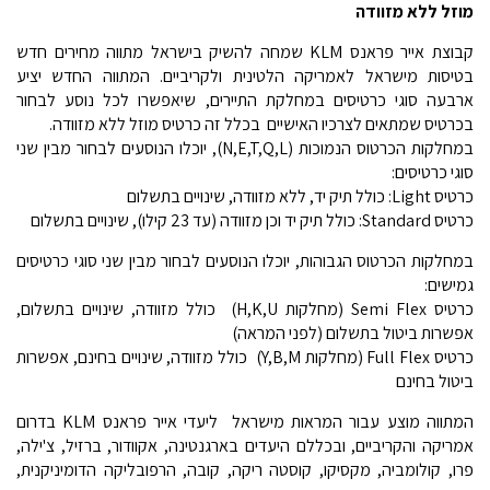
מוזל ללא מזוודה
קבוצת אייר פראנס KLM שמחה להשיק בישראל מתווה מחירים חדש
בטיסות מישראל לאמריקה הלטינית ולקריביים. המתווה החדש יציע
ארבעה סוגי כרטיסים במחלקת התיירים, שיאפשרו לכל נוסע לבחור
בכרטיס שמתאים לצרכיו האישיים  בכלל זה כרטיס מוזל ללא מזוודה.
במחלקות הכרטוס הנמוכות (N,E,T,Q,L), יוכלו הנוסעים לבחור מבין שני
סוגי כרטיסים:
כרטיס Light: כולל תיק יד, ללא מזוודה, שינויים בתשלום
כרטיס Standard: כולל תיק יד וכן מזוודה (עד 23 קילו), שינויים בתשלום
במחלקות הכרטוס הגבוהות, יוכלו הנוסעים לבחור מבין שני סוגי כרטיסים
גמישים:
כרטיס Semi Flex (מחלקות H,K,U)  כולל מזוודה, שינויים בתשלום,
אפשרות ביטול בתשלום (לפני המראה)
כרטיס Full Flex (מחלקות Y,B,M)  כולל מזוודה, שינויים בחינם, אפשרות
ביטול בחינם
המתווה מוצע עבור המראות מישראל ליעדי אייר פראנס KLM בדרום
אמריקה והקריביים, ובכללם היעדים בארגנטינה, אקוודור, ברזיל, צ'ילה,
פרו, קולומביה, מקסיקו, קוסטה ריקה, קובה, הרפובליקה הדומיניקנית,