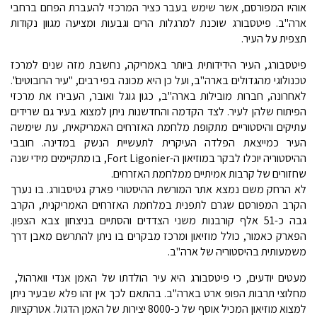
אוהיו המפורסם, אשר שימש בעבר כציר המרכזי להעברת הפחם ברחבי
ארה"ב. פיטסבורג שוכנת למרגלות הרים וגבעות ומציעה מגוון נקודות
תצפית על העיר.
פיטסבורג, העיר הידידותית ביותר באמריקה, נחשבת מזה שנים למרכז
טכנולוגי מהגדולים בארה"ב, ועל כן היא מכונה בפי רבים, "עיר הרובוטים".
לאחרונה, חברות מובילות בארה"ב, כגון גוגל ואובר, העבירו את מרכזי
הפיתוח שלהן לעיר. לצד הקדמה והחדשנות ניתן למצוא בעיר גם שרידים
עתיקים והיסטוריים מתקופת מלחמת האזרחים האמריקאית, עת שימשה
העיר כמייצאת הפלדה העיקרית לתעשיית הנשק במדינה. חובבי
ההיסטוריה יוכלו לבקר במוזיאון ה-Fort Ligonier, בו מתקיימים מידי שנה
שחזורים של קרבות אמיתיים ממלחמת האזרחים.
לא הרחק משם נמצא אתר המורשת ההיסטורי פארק גטיסבורג. בו נערך
הקרב המפורסם שגרם לתפנית במלחמת האזרחים האמריקנית, הקרב
גבה כ-51 אלף קורבנות משני הצדדים והסתיים בניצחון צבא הצפון.
הפארק כאמור, כולל מוזיאון ומרכז מבקרים בו ניתן להתרשם מאבן דרך
משמעותית בהיסטוריה של ארה"ב.
מעטים יודעים, כי פיטסבורג היא עיר הולדתו של האמן אנדי ווארהול,
מחלוצי תרבות הפופ ארט בארה"ב. בהתאם לכך אין זהו פלא שבעיר ניתן
למצוא מוזיאון המכיל אוסף של כ-8000 יצירות של האמן הדגול. אטרקציות