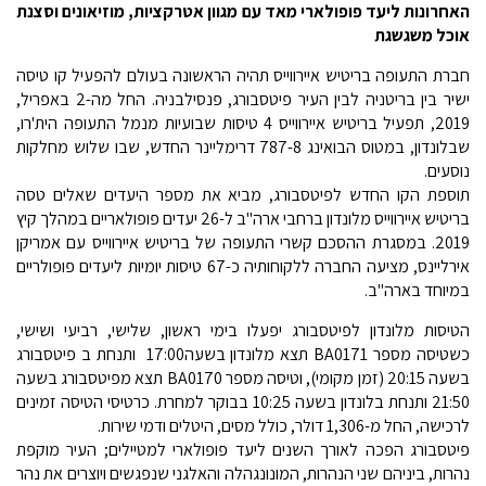
האחרונות ליעד פופולארי מאד עם מגוון אטרקציות, מוזיאונים וסצנת
אוכל משגשגת
חברת התעופה בריטיש איירווייס תהיה הראשונה בעולם להפעיל קו טיסה
ישיר בין בריטניה לבין העיר פיטסבורג, פנסילבניה. החל מה-2 באפריל,
2019, תפעיל בריטיש איירווייס 4 טיסות שבועיות מנמל התעופה הית'רו,
שבלונדון, במטוס הבואינג 787-8 דרימליינר החדש, שבו שלוש מחלקות
נוסעים.
תוספת הקו החדש לפיטסבורג, מביא את מספר היעדים שאלים טסה
בריטיש איירווייס מלונדון ברחבי ארה"ב ל-26 יעדים פופולאריים במהלך קיץ
2019. במסגרת ההסכם קשרי התעופה של בריטיש איירווייס עם אמריקן
אירליינס, מציעה החברה ללקוחותיה כ-67 טיסות יומיות ליעדים פופולריים
במיוחד בארה"ב.
הטיסות מלונדון לפיטסבורג יפעלו בימי ראשון, שלישי, רביעי ושישי,
כשטיסה מספר BA0171 תצא מלונדון בשעה17:00 ותנחת ב פיטסבורג
בשעה 20:15 (זמן מקומי), וטיסה מספר BA0170 תצא מפיטסבורג בשעה
21:50 ותנחת בלונדון בשעה 10:25 בבוקר למחרת. כרטיסי הטיסה זמינים
לרכישה, החל מ-1,306 דולר, כולל מסים, היטלים ודמי שירות.
פיטסבורג הפכה לאורך השנים ליעד פופולארי למטיילים; העיר מוקפת
נהרות, ביניהם שני הנהרות, המונונגהלה והאלגני שנפגשים ויוצרים את נהר