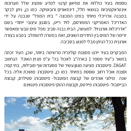
נוספות בעיר כוללות את מוזיאון קרנגי למדע שמציג שלל תערוכות
אינטראקטיביות בנושאי חלל, דינוזאורים ורובוטיקה. כמו כן, ניתן לבקר
במבנה אדריכלי מיוחד במינו המכונה " בית המפל" שנבנה על ידי
האדריכל האמריקני המפורסם, לויד רייט, בסגנון עיצובי ייחודי בשם
"אדריכלות אורגנית". למעשה, הבית נבנה סביב מפל מים טבעי ומאפשר
זרימה של המים בין החדרים השונים, זאת במטרה להשתלב בטבע בצורה
אורגנית ככל הניתן מבלי לפגוע בסביבה.
המבקרים בעיר ייהנו מסצנת קולינריה מרשימה ביותר, שכן, העיר זכתה
בתואר כ"עיר מספר 1 בארה"ב לאכול בה" ע"פ מגזין האוכל הנחשב
ZAGAT. פיטסבורג מציעה מגוון עשיר של מסעדות שף מובילות, בתי קפה
וסצנת אוכל רחוב טוססת במיוחד. כמו כן, פיטסבורג מושכת אליה בכל
שנה מילוני אוהדים של קבוצת הפוטבול- פיטסבורג סטילרס, קבוצת
הבייסבול- פיטסבורג פיירטס, וקבוצת ההוקי פיטסבורג פינגווינס.