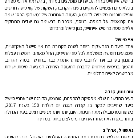
בריטיש איירווייס בחרה 18 יעדים מומלצים במיוחד, בהשראת אירועי ספורט
בינלאומיים הצפויים להתקיים בשנה הקרובה, השקות של קווי טיסה חדשים
ואפילו תוכניות טלוויזיה. לדוגמא, העונה האחרונה של "משחקי הכס" שמה
את קרואטיה על המפה. בנוסף, מככבים ברשימה גם יעדים מרוחקים
אליהם טסה בריטיש איירווייס, כגון סיאול וברבדוס.
איי סיישל
אחד היעדים הנחשקים ביותר לשנה הקרובה הם איי סיישל האקזוטיים,
שמציעים חופשה מושלמת לכל סוגי התיירים, החל מאוהבי חופשות עצלות
בסגנון בטן גב ועד לחובבי ספורט אתגרי. כבר בחודש במרץ הקרוב,
תהפוך בריטיש איירווייס לחברת התעופה היחידה המציעה טיסות ישירות
מבריטניה לאיים החלומיים.
טורונוטו, קנדה
העיר החדשנית שלא מפסיקה להתפתח, טורונטו, מדורגת ישר אחריי סיישל
כיעד שחייבים לבקר בו. קנדה חגגה יום הולדת 150 בשנת 2017,
כשטורונטו מובילה את החגיגות. היום, יותר ויותר אנשים רואים בעיר הגדולה
ביותר בקנדה את אחד היעדים המומלצים ביותר במדינה.
נאשוויל, ארה"ב
במקום השלישי מדורגת בירת המוזיקה העולמית, נאשוויל. חובבי הויסקי