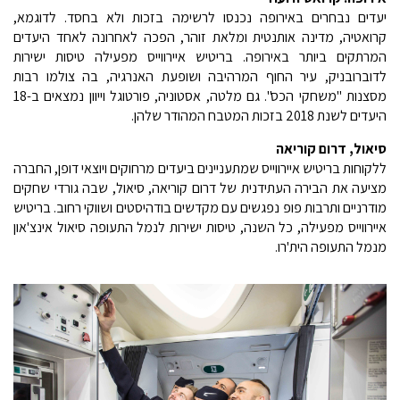
יעדים נבחרים באירופה נכנסו לרשימה בזכות ולא בחסד. לדוגמא,
קרואטיה, מדינה אותנטית ומלאת זוהר, הפכה לאחרונה לאחד היעדים
המרתקים ביותר באירופה. בריטיש איירווייס מפעילה טיסות ישירות
לדוברובניק, עיר החוף המרהיבה ושופעת האנרגיה, בה צולמו רבות
מסצנות "משחקי הכס". גם מלטה, אסטוניה, פורטוגל וייוון נמצאים ב-18
היעדים לשנת 2018 בזכות המטבח המהודר שלהן.
סיאול, דרום קוריאה
ללקוחות בריטיש איירווייס שמתעניינים ביעדים מרחוקים ויוצאי דופן, החברה
מציעה את הבירה העתידנית של דרום קוריאה, סיאול, שבה גורדי שחקים
מודרניים ותרבות פופ נפגשים עם מקדשים בודהיסטים ושווקי רחוב. בריטיש
איירווייס מפעילה, כל השנה, טיסות ישירות לנמל התעופה סיאול אינצ'און
מנמל התעופה הית'רו.