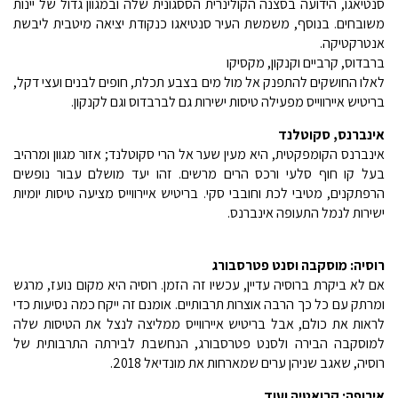
סנטיאגו, הידועה בסצנה הקולינרית הססגונית שלה ובמגוון גדול של יינות
משובחים. בנוסף, משמשת העיר סנטיאגו כנקודת יציאה מיטבית ליבשת
אנטרקטיקה.
ברבדוס, קרביים וקנקון, מקסיקו
לאלו החושקים להתפנק אל מול מים בצבע תכלת, חופים לבנים ועצי דקל,
בריטיש איירווייס מפעילה טיסות ישירות גם לברבדוס וגם לקנקון.
אינברנס, סקוטלנד
אינברנס הקומפקטית, היא מעין שער אל הרי סקוטלנד; אזור מגוון ומרהיב
בעל קו חוף סלעי ורכס הרים מרשים. זהו יעד מושלם עבור נופשים
הרפתקנים, מטיבי לכת וחובבי סקי. בריטיש איירווייס מציעה טיסות יומיות
ישירות לנמל התעופה אינברנס.
רוסיה: מוסקבה וסנט פטרסבורג
אם לא ביקרת ברוסיה עדיין, עכשיו זה הזמן. רוסיה היא מקום נועז, מרגש
ומרתק עם כל כך הרבה אוצרות תרבותיים. אומנם זה ייקח כמה נסיעות כדי
לראות את כולם, אבל בריטיש איירווייס ממליצה לנצל את הטיסות שלה
למוסקבה הבירה ולסנט פטרסבורג, הנחשבת לבירתה התרבותית של
רוסיה, שאגב שניהן ערים שמארחות את מונדיאל 2018.
אירופה: קרואטיה ועוד