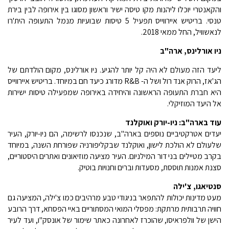
והקאנטרי יוכלו ליהנות מקו טיסה ישיר וראשון מסוגו בין אירופה לבין בירת
טנסי. בריטיש איירווייס תפעיל 5 טיסות שבועיות מנמל התעופה הית'רו
לנאשוויל, החל ממאי 2018.
ניו אורלינס, ארה"ב
ליעד הזה מעולם לא היה קל יותר להגיע. ניו אורלינס, מקום הולדתם של
הג'אז, הרוק אנד רול ושל ה- R&B מדורג כיעד חם במיוחד. בריטיש איירווייס
היא חברת התעופה הראשונה והיחידה באירופה שמפעילה טיסות ישירות
אל היעד המוזיקלי.
עוד בארה"ב: ניו-יורק ואוקלנד
יעדים אטרקטיביים נוספים בארה"ב, שנכנסו לרשימה, הם ניו-יורק, העיר
שלעולם לא הולכת לישון, ואוקלנד שבקליפורניה שפורחת השנה, במיוחד
בקרב מטיילים בני דור המילניום. העיר מציעה מוזיאונים ואתרים היסטוריים,
סצנת אמנות תוססת, מסעדות וברים וחנויות בוטיק.
סנטיאגו, צ'ילה
מעט מדינות יכולות להתפאר בניגודי טבע מרהיבים כמו צ'ילה, המציעה גם
חוויה תרבותית מרתקת: מפסלי המואי המסתוריים באיי הפסחא, דרך הרובע
הישן של וולפראיסו, שהוכרז לאחרונה כאתר שימור של אונסק"ו, ועד לעיר