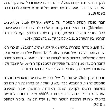
ללקוחותיה צבירת נקודות Avios כפולה בכל הטיסות ובכל המחלקות.לרגל
המבצע הרכיבה בריטיש איירווייס רשימה של 18 יעדים שחובה לבקר בהם
בשנת 2018.
חברי מועדון הנוסע המתמיד של בריטיש איירווייס Executive Club
Members)) נהנים מצבירת נקודות Avios כפולה עבור כל כרטיס טיסה,
בכל המחלקות ולכל היעדים, עד סוף השנה. המבצע תקף לכרטיסים
הנרכשו בין התאריכים 11 באוקטובר עד 31 בדצמבר, 2017.
יעל קטן, מנהלת מסחרית בריטיש איירווייס, ישראל: "המבצע הנוכחי הוא
הוכחה נוספת להיותו של מועדון ה-Executive Club של בריטיש איירווייס,
בחירה משתלמת במיוחד עבור לקוחות החברה. בריטיש איירווייס מספקת
לחברי המועדון מגוון רחב של אפשרויות לניצול נקודות ה-Avios שצברו ולכן
אנו סבורים שהמבצע הנוכחי יזכה לפופולריות גבוהה במיוחד.
חברי מועדון Executive Club של בריטיש איירווייס ומצטרפים חדשים
מוזמנים להינות מהמבצע כבר עכשיו, שתקף גם במחלקת התיירים וגם
בתקופת החגים לקראת השנה האזרחית החדשה. עבור הנוסעים
המתלבטים כיצד לנצל את נקודות ה-AVIOS שיצברו הודות למבצע,
בריטיש איירווייס הרכיבה רשימה של 18 יעדי חופשה שאסור לפספס
ב-2018.