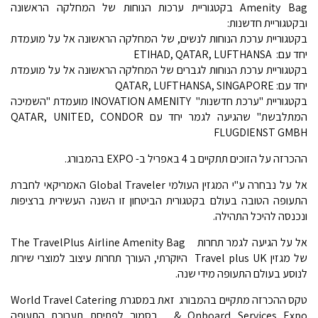
Amenity Bag בקטגוריית ערכות הנוחות של המחלקה הראשונה
ובקטגוריית חדשנות:
בקטגוריית ערכת הנוחות לנשים, של המחלקה הראשונה אל על מועמדת
יחד עם: ETIHAD, QATAR, LUFTHANSA
בקטגוריית ערכת הנוחות לגברים של המחלקה הראשונה אל על מועמדת
יחד עם: QATAR, LUFTHANSA, SINGAPORE
בקטגוריית "ערכת חדשנות" INOVATION AMENITY מועמדת "השמיכה
המתלבשת" שהגיעה לגמר יחד עם QATAR, UNITED, CONDOR
FLUGDIENST GMBH
ההכרזה על הזוכים תתקיים ב 4 באפריל ב- EXPO בהמבורג.
אל על נבחרה ע"י המגזין העולמי Global Traveler האמריקאי לחברת
התעופה הטובה בעולם בקטגורית הביטחון זו השנה העשירית ברציפות
ונכנסה להיכל התהילה.
אל על הגיעה לגמר תחרות The TravelPlus Airline Amenity Bag
של מגזין Travel plus UK היוקרתי, העורך תחרות עיצוב למוצרי שירות
לנוסע בעולם התעופה מידי שנה.
טקס ההכרזה מתקיים בהמבורג  זאת במסגרת World Travel Catering
& Onboard Services Expo ,בסמוך לפתיחת תערוכת התעופה