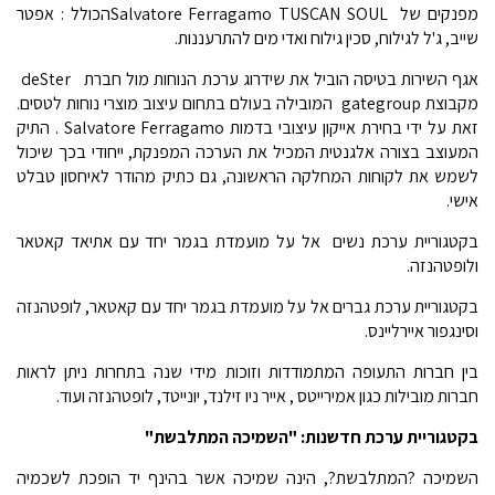
מפנקים של Salvatore Ferragamo TUSCAN SOULהכולל : אפטר
שייב, ג'ל לגילוח, סכין גילוח ואדי מים להתרעננות.
אגף השירות בטיסה הוביל את שידרוג ערכת הנוחות מול חברת deSter 
מקבוצת gategroup המובילה בעולם בתחום עיצוב מוצרי נוחות לטסים.
זאת על ידי בחירת אייקון עיצובי בדמות Salvatore Ferragamo . התיק
המעוצב בצורה אלגנטית המכיל את הערכה המפנקת, ייחודי בכך שיכול
לשמש את לקוחות המחלקה הראשונה, גם כתיק מהודר לאיחסון טבלט
אישי.
בקטגוריית ערכת נשים אל על מועמדת בגמר יחד עם אתיאד קאטאר
ולופטהנזה.
בקטגוריית ערכת גברים אל על מועמדת בגמר יחד עם קאטאר, לופטהנזה
וסינגפור איירליינס.
בין חברות התעופה המתמודדות וזוכות מידי שנה בתחרות ניתן לראות
חברות מובילות כגון אמירייטס , אייר ניו זילנד, יונייטד, לופטהנזה ועוד.
בקטגוריית ערכת חדשנות: "השמיכה המתלבשת"
השמיכה ?המתלבשת?, הינה שמיכה אשר בהינף יד הופכת לשכמיה