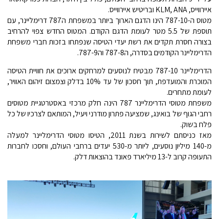
איירווייס, KLM, ANA ובריטיש איירווייס.
מטוס ה-787-10 הינו הדגם הארוך ביותר במשפחת ה787 דרימליינר, עם
תוספת של 5.5 מטר לעומת הדגם הקודם. המטוס החדש צפוי להרחיב
בצורה חסרת תקדים את רשת יעדי הטיסה שנפתחו בזכות חברי משפחת
הדרימליינר הקודמים בסדרה, ה787-8 וה787-9.
הדרימליינר 787-10 מבטיח לנוסעים למרחקים ארוכים את חוויית הטיסה
המוכרת והמועדפת, תוך חסכון של עד 10% בדלק וצמצום זיהום האוויר,
לעומת מתחרים.
משפחת מטוסי הדרימליינר 787 הינה חלק מרכזי באסטרטגיית מטוסים
רחבי הגוף של בואינג, שמציעה פתרון מודרני ויעיל, המותאם לצרכיו של כל
פלח בשוק.
מאז כניסתם לשירות בשנת 2011, הטיסו מטוסי הדרימליינר למעלה
מ-140 מיליון נוסעים, ליותר מ-530 יעדים ברחבי העולם, וחסכו לחברות
התעופה קרוב ל-13 מיליארד פאונד בהוצאות דלק.