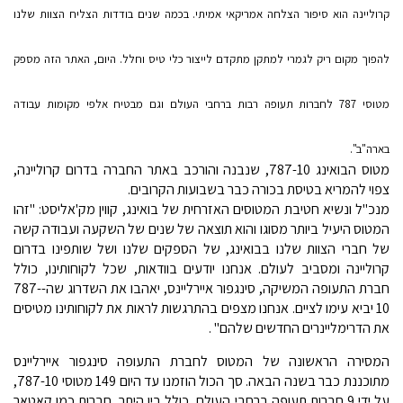
קרוליינה הוא סיפור הצלחה אמריקאי אמיתי. בכמה שנים בודדות הצליח הצוות שלנו
להפוך מקום ריק לגמרי למתקן מתקדם לייצור כלי טיס וחלל. היום, האתר הזה מספק
מטוסי 787 לחברות תעופה רבות ברחבי העולם וגם מבטיח אלפי מקומות עבודה
בארה"ב".
מטוס הבואינג 787-10, שנבנה והורכב באתר החברה בדרום קרוליינה,
צפוי להמריא בטיסת בכורה כבר בשבועות הקרובים.
מנכ"ל ונשיא חטיבת המטוסים האזרחית של בואינג, קווין מק'אליסט: "זהו
המטוס היעיל ביותר מסוגו והוא תוצאה של שנים של השקעה ועבודה קשה
של חברי הצוות שלנו בבואינג, של הספקים שלנו ושל שותפינו בדרום
קרוליינה ומסביב לעולם. אנחנו יודעים בוודאות, שכל לקוחותינו, כולל
חברת התעופה המשיקה, סינגפור איירליינס, יאהבו את השדרוג שה-787-
10 יביא עימו לציים. אנחנו מצפים בהתרגשות לראות את לקוחותינו מטיסים
את הדרימליינרים החדשים שלהם" .
המסירה הראשונה של המטוס לחברת התעופה סינגפור איירליינס
מתוכננת כבר בשנה הבאה. סך הכול הוזמנו עד היום 149 מטוסי 787-10,
על ידי 9 חברות תעופה ברחבי העולם, כולל בין היתר, חברות כמו קאטאר