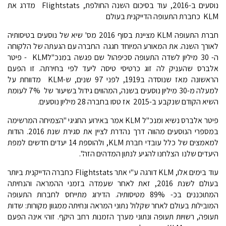
נוסעים ב-2016, עוד בסיכום השנה החולפת, Flightstats מדרג את
KLM כחברת התעופה הדייקנית בעולם
חברת התעופה KLM מציינת בסוף 2016 מס' שיא של נוסעים בטיסותיה
לאורך השנה. את המאורע המיוחד חגגה החברה עם הגעתה של הלקוחה
ה- 30 מיליון לשדה התעופה סכיפהול שם פגשה במנכ"לKLM - פיטר
אלברס שהעניק לה זוג כרטיסי טיסה ליעד לפי בחירתה. זו הפעם
הראשונה מאז שנוסדה ב1919, לפני 97 שנים, ש-KLM מדווחת על
למעלה מ-30 מיליון נוסעים בשנה, המהווים גידול בשיעור של 7% לעומת
השיא הקודם שנקבע ב-2015  אז טסו בחברה 28 מיליון נוסעים.
פיטר אלברס נשיא ומנכ"ל KLM אמר באירוע החגיגי "הצמיחה המרשימה
במספרי הנוסעים מהווה דרך נהדרת לציין את סגירת שנת 2016. הודות
למאמצים של כלל עובדי חברת KLM, ולהוספת 14 יעדים חדשים למפת
היעדים שלנו  הצלחנו להגיע לנתון המדהים הזה".
עוד בימים אלו, KLM דורגה ע"י אתר Flightstats כחברה הדייקנית ביותר
בעולם לשנת 2016, זאת לאחר שעמדה בזמני ההמראה והנחיתה
המתוכננים בכ- 89% מטיסותיה. הדירוג מתייחס לחברות התעופה
המובילות בעולם לאחר שקלול נתוני המראה ונחיתה ממגוון מקורות: שדות
תעופה, רשויות תעופה ונתוני מערך הזמנות רחב היקף. זוהי אינה הפעם