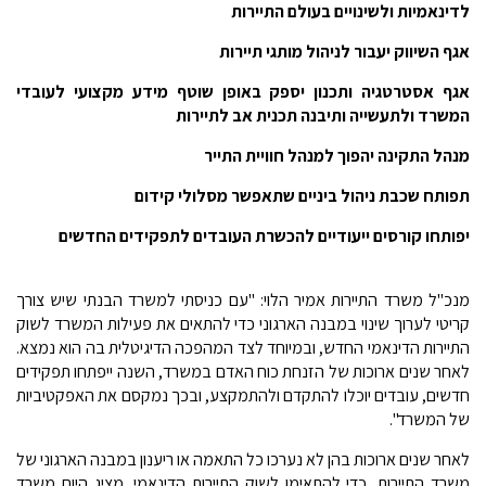
לדינאמיות ולשינויים בעולם התיירות
אגף השיווק יעבור לניהול מותגי תיירות
אגף אסטרטגיה ותכנון יספק באופן שוטף מידע מקצועי לעובדי
המשרד ולתעשייה ותיבנה תכנית אב לתיירות
מנהל התקינה יהפוך למנהל חוויית התייר
תפותח שכבת ניהול ביניים שתאפשר מסלולי קידום
יפותחו קורסים ייעודיים להכשרת העובדים לתפקידים החדשים
מנכ"ל משרד התיירות אמיר הלוי: "עם כניסתי למשרד הבנתי שיש צורך
קריטי לערוך שינוי במבנה הארגוני כדי להתאים את פעילות המשרד לשוק
התיירות הדינאמי החדש, ובמיוחד לצד המהפכה הדיגיטלית בה הוא נמצא.
לאחר שנים ארוכות של הזנחת כוח האדם במשרד, השנה ייפתחו תפקידים
חדשים, עובדים יוכלו להתקדם ולהתמקצע, ובכך נמקסם את האפקטיביות
של המשרד".
לאחר שנים ארוכות בהן לא נערכו כל התאמה או ריענון במבנה הארגוני של
משרד התיירות, כדי להתאימו לשוק התיירות הדינאמי, מציג היום משרד