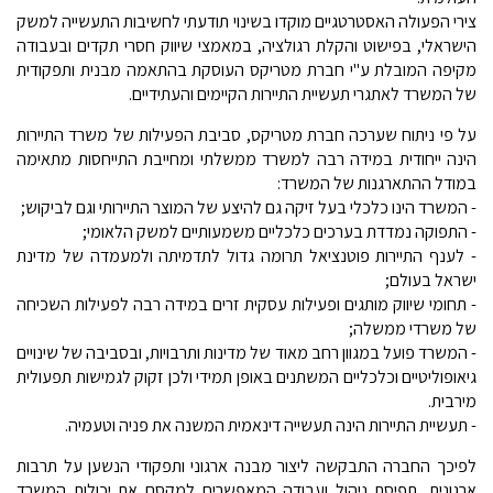
צירי הפעולה האסטרטגיים מוקדו בשינוי תודעתי לחשיבות התעשייה למשק
הישראלי, בפישוט והקלת רגולציה, במאמצי שיווק חסרי תקדים ובעבודה
מקיפה המובלת ע"י חברת מטריקס העוסקת בהתאמה מבנית ותפקודית
של המשרד לאתגרי תעשיית התיירות הקיימים והעתידיים.
על פי ניתוח שערכה חברת מטריקס, סביבת הפעילות של משרד התיירות
הינה ייחודית במידה רבה למשרד ממשלתי ומחייבת התייחסות מתאימה
במודל ההתארגנות של המשרד:
- המשרד הינו כלכלי בעל זיקה גם להיצע של המוצר התיירותי וגם לביקוש;
- התפוקה נמדדת בערכים כלכליים משמעותיים למשק הלאומי;
- לענף התיירות פוטנציאל תרומה גדול לתדמיתה ולמעמדה של מדינת
ישראל בעולם;
- תחומי שיווק מותגים ופעילות עסקית זרים במידה רבה לפעילות השכיחה
של משרדי ממשלה;
- המשרד פועל במגוון רחב מאוד של מדינות ותרבויות, ובסביבה של שינויים
גיאופוליטיים וכלכליים המשתנים באופן תמידי ולכן זקוק לגמישות תפעולית
מירבית.
- תעשיית התיירות הינה תעשייה דינאמית המשנה את פניה וטעמיה.
לפיכך החברה התבקשה ליצור מבנה ארגוני ותפקודי הנשען על תרבות
ארגונית, תפיסת ניהול ועבודה המאפשרים למקסם את יכולות המשרד