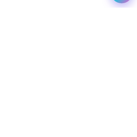
מלונות עסקיים
יעדי יוקרה
מחלקת עסקים
שיט יוקרתי
השכרת רכב
שירותי תיירות VIP
הצהרת נגישות
מפת אתר
מדיניות פרטיות
חופשת סקי
מסעדות
טיסות פרטיות
simply-