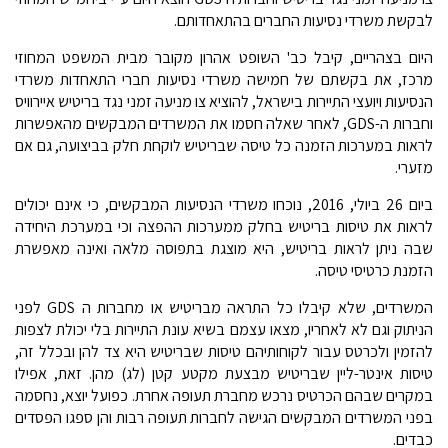
לבקשת משרדי נסיעות החברים בהתאחדותם.
היום בצהריים, קיבל כב' השופט אהרון מקובר מבית המשפט המחוזי
מרכז, את בקשתם של חמישה משרדי נסיעות חברי התאחדות משרדי
הנסיעות ויועצי התיירות בישראל, להוציא צו מניעה זמני נגד בריטיש איירוויס
וחברות ה-GDS, לאחר שאלה חסמו את המשרדים המבקשים מהאפשרות
לראות במערכות הזמנה כל טיסה שבריטיש לוקחת חלק בביצועה, גם אם
מזערי.
ביום 26 ביולי, 2016, נוכחו משרדי הנסיעות המבקשים, כי אינם יכולים
לראות את טיסות בריטיש בחלק ממערכות ההפצה וכי במערכת היחידה
שבה ניתן לראות בריטיש, היא מוצגת בתפוסה מלאה ואינה מאפשרת
הזמנת כרטיסי טיסה.
המשרדים, שלא קיבלו כל התראה מבריטיש או מחברות ה GDS לפני
הניתוק וגם לא לאחריו, מצאו עצמם בשיא עונת התיירות בלי יכולת לצפות
להזמין ולכרטס עבור לקוחותיהם טיסות שבריטיש היא צד להן ובכלל זה,
טיסות אינטר-ליין שבריטיש מבצעת מקטע קטן (לג) מהן. זאת, אפילו
במקרים שבהם הכרטיס נרכש מחברת תעופה אחרת. כפועל יוצא, נחסמה
בפני המשרדים המבקשים הגישה לחברות תעופה רבות והן ספגו הפסדים
כבדים.