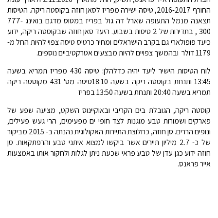
החורף 2016-2017, טיסה ישירה מפריז לסאן חוזה בקוסטה ריקה. הטיסות
תצאנה מנמל התעופה שארל דה גול בפריז במטוס מדגם בואינג 777-
300 , בתדירות של 2 טיסות בשבוע. היעד סאן חוזה שבקוסטה ריקה, ידוע
כיעד פופולארי גם בקרב הישראלים ומחיר כרטיס טיסה צפוי להיות החל מ-
1179 דולר ובהמשך צפויים להיות מבצעים אטרקטיביים נוספים.
לוח הטיסות הישיר ליעד יהיה כדלהלן: טיסה 430 מפריז תמריא בשעה
13:45 ותנחת בקוסטה ריקה בשעה 18:10טיסה מס' 431 מקוסטה ריקה
תמריא בשעה 20:40 ותנחת בשעה 13:50 בפריז
קוסטה ריקה, הגובלת בים הקריבי ובאוקיינוס השקט, מציעה שפע של
פארקים ושמורות טבע מוגנות לצד חופי ים מפעימים, הרי געש פעילים,
ונופים הררים. סן חוזה, כחלוצת התיירות האקולוגית נהנתה ב- 2015 מביקור
של כ- 2.7 מיליון תיירים אשר ביקשו למצוא איתני טבע והרפתקאות. סן
חוזה ידוע כגן עדן של טבע פראי שכעת ניתן לגלות ולחקור אותו באמצעות
אייר פראנס.