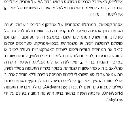
אירליינס, כאשר כל הכרטיס מכורטס מראש בקוד AA של אמריקן אירליינס
או בצורה דומה למיאמי באמצעות אלעל או איבריה (שותפות של אמריקן
אירליינס) דרך מדריד.
אסתר קסטיאל, המנהלת המסחרית של אמריקן אירליינס בישראל: "עונת
הסתיו בצפון-אמריקה מציעה למבקרים בה מזג אוויר נפלא לכל סוג של
פעילות. חגי תשרי, המתחילים השנה באמצע חודש ספטמבר, הם זמן
מושלם לחופשה זוגית או משפחתית בצפון-אמריקה. סטודנטים יכולים
לנצל את המחירים הזולים ולטוס ליעדים האטרקטיביים בעולם לטיול או
לחופשה מרעננת לפני תחילת שנת הלימודים או לחילופין, לחגיגת שופינג
במרכזי הקניות בניו-יורק, פילדלפיה או לוס אנג'לס. הטיסה הישירה
מתל-אביב היא מהראשונות שנוחתת בבוקר בשדה התעופה בפילדלפיה,
מה שמאפשר לנוסע הישראלי ליהנות מכניסה מהירה וללא תורים לארה"ב
או לטיסות ההמשך. אמריקן אירליינס מציעה במהלך הקיץ והסתיו הטבות
מיילים למצטרפים חינם לתוכנית AAdvantage, כחלק מברית התעופה
OneWorld, שזכתה השנה בתואר ברית התעופה הטובה בעולם על ידי
Skytrax".