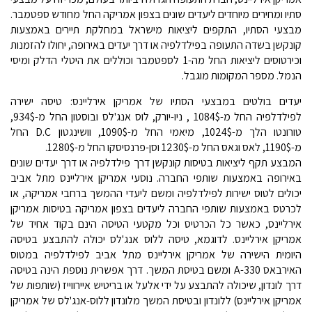
סתיו ומחירים מיוחדים ליעדים שונים בצפון אמריקה החל מחודש ספטמבר.
מבצעי הסתיו, התקפים ליציאות מישראל במחלקת תיירים באמצעות
קונקשן בשדה התעופה בפילדלפיה או דרך יעדים באירופה, יחולו להזמנות
וכירטוסים ליציאות החל מה-1 לספטמבר וכוללים את היטלי הדלק ומיסי
הנמל. מספר המקומות מוגבל.
יעדים בולטים במבצעי הסתיו של אמריקן אירליינס: טיסה ישירה
לפילדלפיה החל מ-1084$ , ניו-יורק, לוס אנג'לס ובוסטון החל מ-934$,
טורונטו הלך מ-1024$, מיאמי החל מ-1090$, וושינגטון D.C החל
מ-1190$, לאס וגאס החל מ-1230$ וסן-פרנסיסקו החל מ-1280$.
המבצע תקף ליציאות בטיסות קונקשן דרך פילדלפיה או דרך יעדים שונים
באירופה באמצעות שותפי החברה. נוסעי אמריקן אירליינס מתל אביב
יכולים לטוס ישירות לפילדלפיה ומשם ליעדי ההמשך ברחבי אמריקה, או
לכרטס באמצעות שותפי החברה ליעדים בצפון אמריקה בטיסות אמריקן
אירליינס, כאשר כל הכרטיס וכל מקטעי הטיסה הינם בקוד אחיד של
אמריקן אירליינס. לדוגמא, טיסה ללוס אנג'לס יכולה להתבצע בטיסה
היומית הישירה של אמריקן אירליינס מתל אביב לפילדלפיה במטוס
האירבאס A-330 ומשם בטיסת המשך. דרך אפשרית נוספת הינה בטיסה
דרך לונדון, שיכולה להתבצע על ידי אלעל או בריטיש איירווייז (שותפות של
אמריקן אירליינס) ללונדון ובטיסת המשך מלונדון ללוס-אנג'לס של אמריקן