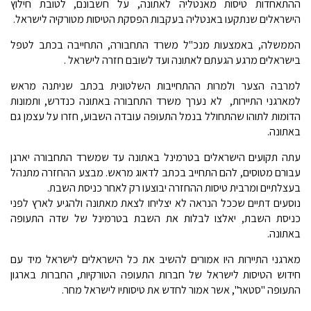
ההתאחדות טיסות מאנטליה לאתונה, על חשבונם, לטובת חילוץ
הישראלים שנתקעו באנטליה בעקבות הפסקת הטיסות מטורקיה לישראל.
הממשלה, באמצעות מנכ"ל משרד התחבורה, התחייבה בכתב לטפל
בישראלים מרגע הגעתם לאתונה ועד לשובם חזרה לישראל .
למרבה הצער ולמרות ההתחייבות השלטונית בכתב שניתנה מראש
למארגני התיירות, לא נערך משרד התחבורה באתונה כנדרש, ותמונות
הדומות לתוהו שהתחולל בנמל התעופה עובדה השבוע, חזרו על עצמן גם
באתונה.
עתה תקועים הישראלים בטרמינל באתונה עד שמשרד התחבורה יארגן
עבורם מטוסים, להם התחייב בכתב לדאוג מראש. מבצע ההחזרה מתנהל
בעצלתיים ומרבית טיסות ההחזרה יבוצעו רק לאחר כניסת השבת.
נוסעים דתיים שככל הנראה לא יצליחו לצאת מאתונה ולהגיע לארץ לפני
כניסת השבת, יאלצו לבלות את השבת בטרמינל של שדה התעופה
באתונה.
מארגני התיירות היו אמורים להשיב את כל הישראלים לישראל מיד עם
חידוש הטיסות לישראל של חברות התעופה הטורקיות, החברות בארגון
התעופה "סטאר", אשר אמור לחדש את טיסותיו לישראל מחר.