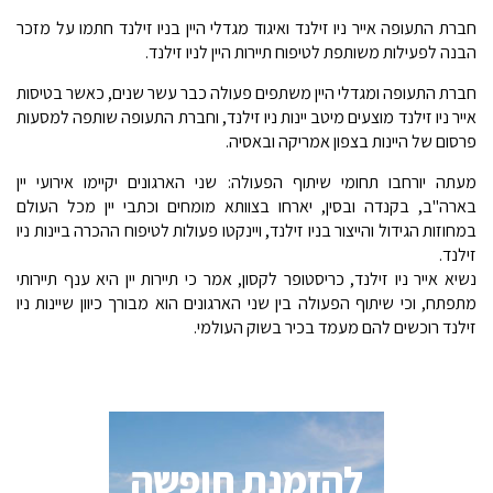
חברת התעופה אייר ניו זילנד ואיגוד מגדלי היין בניו זילנד חתמו על מזכר
הבנה לפעילות משותפת לטיפוח תיירות היין לניו זילנד.
חברת התעופה ומגדלי היין משתפים פעולה כבר עשר שנים, כאשר בטיסות
אייר ניו זילנד מוצעים מיטב יינות ניו זילנד, וחברת התעופה שותפה למסעות
פרסום של היינות בצפון אמריקה ובאסיה.
מעתה יורחבו תחומי שיתוף הפעולה: שני הארגונים יקיימו אירועי יין
בארה"ב, בקנדה ובסין, יארחו בצוותא מומחים וכתבי יין מכל העולם
במחוזות הגידול והייצור בניו זילנד, ויינקטו פעולות לטיפוח ההכרה ביינות ניו
זילנד.
נשיא אייר ניו זילנד, כריסטופר לקסון, אמר כי תיירות יין היא ענף תיירותי
מתפתח, וכי שיתוף הפעולה בין שני הארגונים הוא מבורך כיוון שיינות ניו
זילנד רוכשים להם מעמד בכיר בשוק העולמי.
להזמנת חופשה