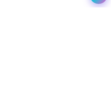
מלונות עסקיים
יעדי יוקרה
מחלקת עסקים
שיט יוקרתי
השכרת רכב
שירותי תיירות VIP
הצהרת נגישות
מפת אתר
מדיניות פרטיות
חופשת סקי
מסעדות
טיסות פרטיות
simply-