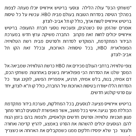
"משחקי הכס" עולה הלילה  ונוסעי בריטיש איירווייס יוכלו מעתה לצפות
במהלך הטיסה בסדרות הטובות בעולם מבית HBO. עכשיו על כל טיסות
בריטיש איירווייס לטווח ארוך, כולל קו תל אביב-לונדון.
אומרים שהזמן טס כשנהנים, ומעכשיו נוסעי חברת התעופה בריטיש
איירווייס יכולים לחוות זאת מקרוב  החברה משיקה ערוץ חדש במערכת
הבידור המתקדמת, המוקדש לסדרות ולסרטים מבית רשת הטלוויזיה
הפופולארית HBO, בכל טיסותיה הארוכות, ובכלל זאת הקו תל
אביב-לונדון.
צופי טלוויזיה ברחבי העולם מכירים את HBO כרשת הטלוויזיה שמביאה אל
המסך שלנו את הסדרות הכי פופולאריות בשנים באחרונות: משחקי הכס,
דם אמיתי, בנות, בלש אמיתי, תרגיע, אימפריית הפשע, לוקינג ועוד  כל
הסדרות הללו ישודרו בטיסות הארוכות של החברה, כולל קו ת"א-לונדון, יחד
עם סרטי קולנוע חדשים.
בריטיש איירווייס מציעה לנוסעים, בכל המחלקות, מערכת בידור מתקדמת
הכוללת מסך נגיעה אישי בכל מושב, אשר מאפשרת לנוסעים לבחור מתוך
מגוון תוכניות טלוויזיה וסרטים חדשים וקלאסיים, ולצפות בהם בזמן הנוח
להם. הנוסעים יכולים להשהות את הסרט באמצע, להריץ קדימה ואחורה
ולעצור  כך שלא יפסידו חלקים ממנו כשמקבלים את הארוחה או כשצריך