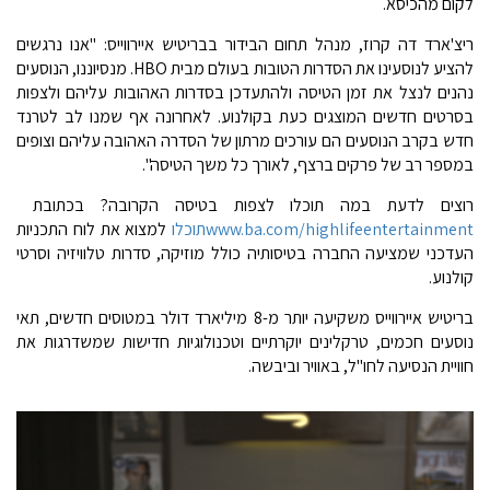
לקום מהכיסא.
ריצ'ארד דה קרוז, מנהל תחום הבידור בבריטיש איירווייס: "אנו נרגשים
להציע לנוסעינו את הסדרות הטובות בעולם מבית HBO. מנסיוננו, הנוסעים
נהנים לנצל את זמן הטיסה ולהתעדכן בסדרות האהובות עליהם ולצפות
בסרטים חדשים המוצגים כעת בקולנוע. לאחרונה אף שמנו לב לטרנד
חדש בקרב הנוסעים הם עורכים מרתון של הסדרה האהובה עליהם וצופים
במספר רב של פרקים ברצף, לאורך כל משך הטיסה".
רוצים לדעת במה תוכלו לצפות בטיסה הקרובה? בכתובת
www.ba.com/highlifeentertainmentתוכלו
למצוא את לוח התכניות
העדכני שמציעה החברה בטיסותיה כולל מוזיקה, סדרות טלוויזיה וסרטי
קולנוע.
בריטיש איירווייס משקיעה יותר מ-8 מיליארד דולר במטוסים חדשים, תאי
נוסעים חכמים, טרקלינים יוקרתיים וטכנולוגיות חדישות שמשדרגות את
חוויית הנסיעה לחו"ל, באוויר וביבשה.