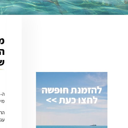
המ
ש
להזמנת חופשה
לחצו כעת >>
מיו
התפ
עגל