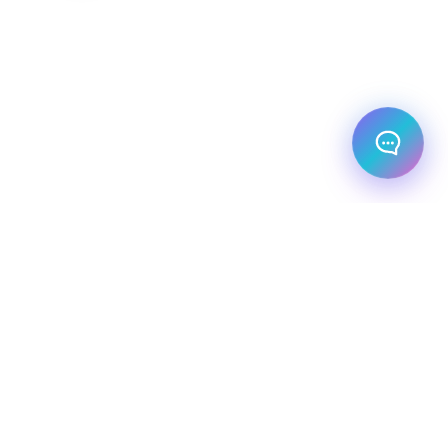
מלו
מחל
השכ