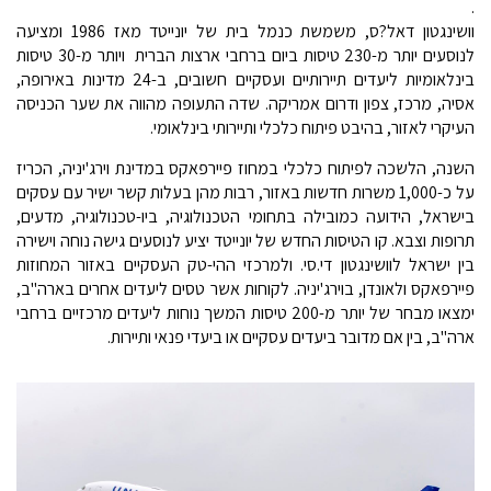
.
וושינגטון דאל?ס, משמשת כנמל בית של יונייטד מאז 1986 ומציעה
לנוסעים יותר מ-230 טיסות ביום ברחבי ארצות הברית ויותר מ-30 טיסות
בינלאומיות ליעדים תיירותיים ועסקיים חשובים, ב-24 מדינות באירופה,
אסיה, מרכז, צפון ודרום אמריקה. שדה התעופה מהווה את שער הכניסה
העיקרי לאזור, בהיבט פיתוח כלכלי ותיירותי בינלאומי.
השנה, הלשכה לפיתוח כלכלי במחוז פיירפאקס במדינת וירג'יניה, הכריז
על כ-1,000 משרות חדשות באזור, רבות מהן בעלות קשר ישיר עם עסקים
בישראל, הידועה כמובילה בתחומי הטכנולוגיה, ביו-טכנולוגיה, מדעים,
תרופות וצבא. קו הטיסות החדש של יונייטד יציע לנוסעים גישה נוחה וישירה
בין ישראל לוושינגטון די.סי. ולמרכזי ההי-טק העסקיים באזור המחוזות
פיירפאקס ולאונדן, בוירג'יניה. לקוחות אשר טסים ליעדים אחרים בארה"ב,
ימצאו מבחר של יותר מ-200 טיסות המשך נוחות ליעדים מרכזיים ברחבי
ארה"ב, בין אם מדובר ביעדים עסקיים או ביעדי פנאי ותיירות.