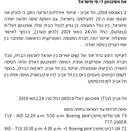
את וושינגטון די.סי מישראל
2 באוגוסט 2018, תל אביב - יונייטד איירליינס הודיעה היום, כי תזניק את
חגיגות שנת ה-20 לפעילותה בישראל, עם השקת טיסה חדשה ישירה
מישראל, בין נמל התעופה בן גוריון לנמל הבית שלה וושינגטון דאל?ס
((Dulles, החל מה-24 במאי 2019 (לכיוון מערב), בכפוף לאישור
ממשלתי. יונייטד הינה חברת התעופה האמריקנית הראשונה שתחבר בין
שתי הערים בטיסה ישירה.
ליונייטד היצע גדול יותר של קווים ישירים בין ישראל לארצות הברית, מכל
חברת תעופה אמריקנית אחרת. הטיסה לוושינגטון דאלס תהיה הטיסה
הישירה הרביעית שמפעילה יונייטד בין תל אביב לארצות הברית, בנוסף
לקווים הקיימים: פעמיים ביום בין תל אביב לניו יורק/ניוארק וטיסה יומית בין
תל אביב לסן פרנסיסקו.
תל אביב (TLV)  וושינגטון דאל?ס (IAD) החל מה- 24 במאי 2019
טיסה תדירות עיר המראה נחיתה מטוס
UA 73 שלישי,שישי,ראשון TLV - IAD 12:20 a.m. 5:50 a.m. Boeing
777-200ER
UA 72 רביעי,שישי,ראשון IAD - TLV 10:30 p.m. 4:30 p.m. +1 Boeing