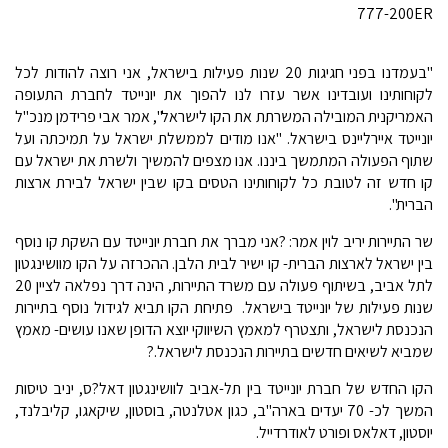
777-200ER
"בעמדנו בפני חגיגות 20 שנות פעילות בישראל, אני רוצה להודות לכל
לקוחותינו ועובדינו אשר עזרו לנו להפוך את יונייטד לחברת התעופה
האמריקנית המובילה המשרתת את הקו לישראל", אמר אבי פרידמן מנכ"ל
יונייטד איירליינס בישראל. "אנו מודים לממשלת ישראל על תמיכתה ועל
שתוף הפעולה המתמשך ביננו. אנו מצפים להמשיך ולשרת את ישראל עם
קו חדש זה לטובת כל לקוחותינו הטסים בקו שבין ישראל לבירת ארצות
הברית".
שר התיירות יריב לוין אמר: ?אני מברך את חברת יונייטד עם השקת קו נוסף
בין ישראל לארצות הברית- קו ישיר לבית הלבן. ההכרזה על הקו מוושינגטון
לתל אביב, בשיתוף פעולה עם משרד התיירות, הינה דרך נפלאה לציין 20
שנות פעילות של יונייטד בישראל. פתיחת הקו תביא לגידול נוסף בתיירות
הנכנסת לישראל, ותצטרף למאמץ השיווקי יוצא הדופן שאנו עושים- מאמץ
שמביא לשיאים חדשים בתיירות הנכנסת לישראל.?
הקו החדש של חברת יונייטד בין תל-אביב לוושינגטון דאל?ס, יניב טיסות
המשך לכ- 70 יעדים בארה"ב, כגון אטלנטה, בוסטון, שיקאגו, קליבלנד,
יוסטון, דאלאס ופורט לאודרדייל.