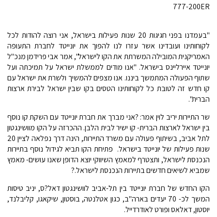
777-200ER
"בעמדנו בפני חגיגות 20 שנות פעילות בישראל, אני רוצה להודות לכל
לקוחותינו ועובדינו אשר עזרו לנו להפוך את יונייטד לחברת התעופה
האמריקנית המובילה המשרתת את הקו לישראל", אמר אבי פרידמן מנכ"ל
יונייטד איירליינס בישראל. "אנו מודים לממשלת ישראל על תמיכתה ועל
שתוף הפעולה המתמשך ביננו. אנו מצפים להמשיך ולשרת את ישראל עם
קו חדש זה לטובת כל לקוחותינו הטסים בקו שבין ישראל לבירת ארצות
הברית".
שר התיירות יריב לוין אמר: ?אני מברך את חברת יונייטד עם השקת קו נוסף
בין ישראל לארצות הברית- קו ישיר לבית הלבן. ההכרזה על הקו מוושינגטון
לתל אביב, בשיתוף פעולה עם משרד התיירות, הינה דרך נפלאה לציין 20
שנות פעילות של יונייטד בישראל. פתיחת הקו תביא לגידול נוסף בתיירות
הנכנסת לישראל, ותצטרף למאמץ השיווקי יוצא הדופן שאנו עושים- מאמץ
שמביא לשיאים חדשים בתיירות הנכנסת לישראל.?
הקו החדש של חברת יונייטד בין תל-אביב לוושינגטון דאל?ס, יניב טיסות
המשך לכ- 70 יעדים בארה"ב, כגון אטלנטה, בוסטון, שיקאגו, קליבלנד,
יוסטון, דאלאס ופורט לאודרדייל.