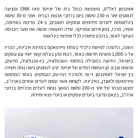
.
וושינגטון דאל?ס, משמשת כנמל בית של יונייטד מאז 1986 ומציעה
לנוסעים יותר מ-230 טיסות ביום ברחבי ארצות הברית ויותר מ-30 טיסות
בינלאומיות ליעדים תיירותיים ועסקיים חשובים, ב-24 מדינות באירופה,
אסיה, מרכז, צפון ודרום אמריקה. שדה התעופה מהווה את שער הכניסה
העיקרי לאזור, בהיבט פיתוח כלכלי ותיירותי בינלאומי.
השנה, הלשכה לפיתוח כלכלי במחוז פיירפאקס במדינת וירג'יניה, הכריז
על כ-1,000 משרות חדשות באזור, רבות מהן בעלות קשר ישיר עם עסקים
בישראל, הידועה כמובילה בתחומי הטכנולוגיה, ביו-טכנולוגיה, מדעים,
תרופות וצבא. קו הטיסות החדש של יונייטד יציע לנוסעים גישה נוחה וישירה
בין ישראל לוושינגטון די.סי. ולמרכזי ההי-טק העסקיים באזור המחוזות
פיירפאקס ולאונדן, בוירג'יניה. לקוחות אשר טסים ליעדים אחרים בארה"ב,
ימצאו מבחר של יותר מ-200 טיסות המשך נוחות ליעדים מרכזיים ברחבי
ארה"ב, בין אם מדובר ביעדים עסקיים או ביעדי פנאי ותיירות.