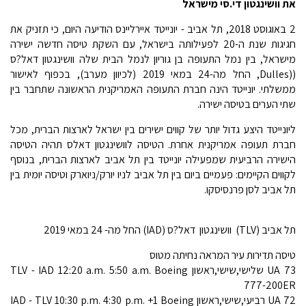
את וושינגטון די.סי מישראל
2 באוגוסט 2018, תל אביב - יונייטד איירליינס הודיעה היום, כי תזניק את
חגיגות שנת ה-20 לפעילותה בישראל, עם השקת טיסה חדשה ישירה
מישראל, בין נמל התעופה בן גוריון לנמל הבית שלה וושינגטון דאל?ס
((Dulles, החל מה-24 במאי 2019 (לכיוון מערב), בכפוף לאישור
ממשלתי. יונייטד הינה חברת התעופה האמריקנית הראשונה שתחבר בין
שתי הערים בטיסה ישירה.
ליונייטד היצע גדול יותר של קווים ישירים בין ישראל לארצות הברית, מכל
חברת תעופה אמריקנית אחרת. הטיסה לוושינגטון דאלס תהיה הטיסה
הישירה הרביעית שמפעילה יונייטד בין תל אביב לארצות הברית, בנוסף
לקווים הקיימים: פעמיים ביום בין תל אביב לניו יורק/ניוארק וטיסה יומית בין
תל אביב לסן פרנסיסקו.
תל אביב (TLV)  וושינגטון דאל?ס (IAD) החל מה- 24 במאי 2019
טיסה תדירות עיר המראה נחיתה מטוס
UA 73 שלישי,שישי,ראשון TLV - IAD 12:20 a.m. 5:50 a.m. Boeing
777-200ER
UA 72 רביעי,שישי,ראשון IAD - TLV 10:30 p.m. 4:30 p.m. +1 Boeing