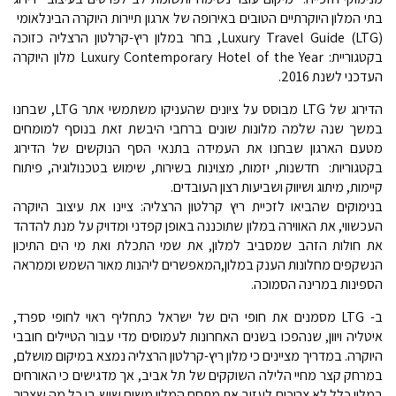
בתי המלון היוקרתיים הטובים באירופה של ארגון תיירות היוקרה הבינלאומי
Luxury Travel Guide (LTG), בחר במלון ריץ-קרלטון הרצליה כזוכה
בקטגוריית: Luxury Contemporary Hotel of the Year מלון היוקרה
העדכני לשנת 2016.
הדירוג של LTG מבוסס על ציונים שהעניקו משתמשי אתר LTG, שבחנו
במשך שנה שלמה מלונות שונים ברחבי היבשת זאת בנוסף למומחים
מטעם הארגון שבחנו את העמידה בתנאי הסף הנוקשים של הדירוג
בקטגוריות: חדשנות, יזמות, מצוינות בשירות, שימוש בטכנולוגיה, פיתוח
קיימות, מיתוג ושיווק ושביעות רצון העובדים.
בנימוקים שהביאו לזכיית ריץ קרלטון הרצליה: ציינו את עיצוב היוקרה
העכשווי, את האווירה במלון שתוכננה באופן קפדני ומדויק על מנת להדהד
את חולות הזהב שמסביב למלון, את שמי התכלת ואת מי הים התיכון
הנשקפים מחלונות הענק במלון,המאפשרים ליהנות מאור השמש וממראה
הספינות במרינה הסמוכה.
ב- LTG מסמנים את חופי הים של ישראל כתחליף ראוי לחופי ספרד,
איטליה ויוון, שנהפכו בשנים האחרונות לעמוסים מדי עבור הטיילים חובבי
היוקרה. במדריך מציינים כי מלון ריץ-קרלטון הרצליה נמצא במיקום מושלם,
במרחק קצר מחיי הלילה השוקקים של תל אביב, אך מדגישים כי האורחים
במלון כלל לא צריכים לעזוב את מתחם המלון משום שיש בו כל מה שצריך