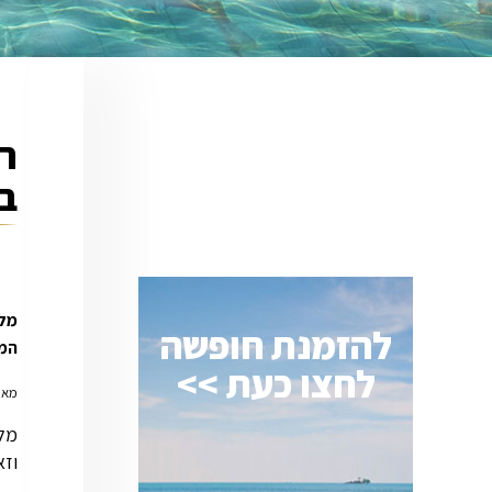
באת
מלו
להזמנת חופשה
המב
לחצו כעת >>
מאת
וזא