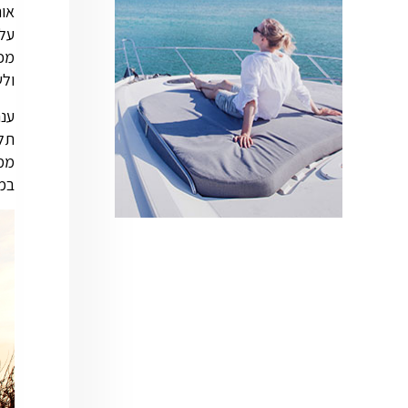
על 
מכל
ולש
ענת
תל 
ממו
במל
AI Assistant