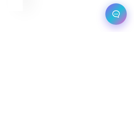
מלו
מחל
השכ
הצה
מדי