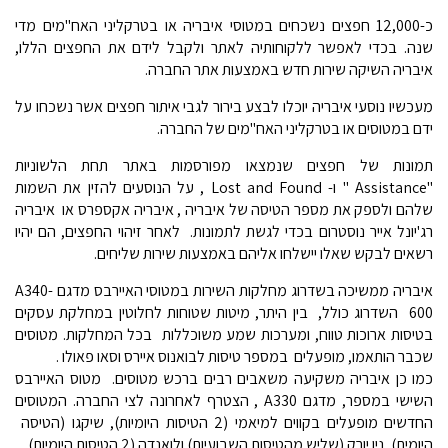
כ-12,000 חפצים נשכחים במטוסי איבריה או בטרקליני האח"מים מדי
שנה. בכדי לאפשר ללקוחותיה לאתר ולקבל לידם את החפצים הללו,
איבריה השיקה שירות חדש באמצעות אתר החברה.
מעכשיו נוסעי איבריה יוכלו לבצע בירור לגבי איתור חפצים אשר נשכחו על
ידם במטוסים או בטרקליני האח"מים של החברה.
תמונות של חפצים שנמצאו מפורסמות באתר תחת הלשוניות
"Assistance " ו- Lost and Found , על הנוסעים להזין את השמות
שלהם ולספק את מספר הטיסה של איבריה , איבריה אקספרס או איבריה
רג'יונל אייר נוסטרום בכדי לגשת לתמונות. לאחר זיהוי החפצים, הם יהיו
רשאים לבקש שאלו יישלחו אליהם באמצעות שירות שליחים.
איבריה ממשיכה בשדרוג מחלקות השירות במטוסי האיירבס מדגם A340-
600 השדרוג כולל, בין היתר, מיטות שטוחות לחלוטין במחלקת עסקים
בטיסות ארוכות טווח, ומערכות שמע משוכללות בכל המחלקות. מטוסים
שכבר הותאמו, מופעלים במספר טיסות לבואנוס איירס וסאו פאולו .
כמו כן איבריה משקיעה משאבים רבים ברכש מטוסים. מטוס האיירבס
השישי במספר, מדגם A330 , הצטרף לאחרונה לצי החברה. המטוסים
החדשים מופעלים בקווים למיאמי (2 הטיסות היומיות), שיקגו (הטיסה
היומית), ניו יורק (שליש מהטיסות השבועיות) ולואנדה (2 הטיסות היומיות).