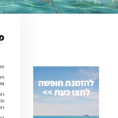
פו
מא
להזמנת חופשה
LAGOON בבעלו
לחצו כעת >>
רשת
קהל