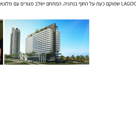
 בנתניה. המתחם ישלב מגורים עם מלונאות ולמעשה יהיה הגדול ביותר בנתניה".