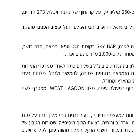
מלון WEST LAGOON הינו מלון חדש הניבנה בימים אלה בהשקעה של כ-250 מיליון ¤, על קו החוף של נתניה ויכלול 273 חדרים,
 זיס אדריכלים - RZA משרד עיצוב מוביל בישראל וידוע ברחבי העולם ועל עיצוב הפנים מופקד
עוד יציע המלון, שישתרע על שטח של כ-15,000 מ"ר, לובי בר עם יציאה לגינה, SKY BAR בקומת הגג, ספא, חמאם, חדר כושר,
 נוספים ועוד.
 מלון בסטנדרטים בינ"ל בשל הפיכתה לאחד ממרכזי התיירות
ת הנמצאת בתנופת צמיחה, להמשיך ולנהל מלונות בערי
 מהארץ ומחו"ל.
אנו שמחים כי חברת דיזנגוף סחר בחרה בנו לנהל את המלון וגאים בשיתוף הפעולה עימה. מלון WEST LAGOON מצטרף לשני
נות למעצמת תיירות, בעיר נבנים בתי מלון רבים על מנת
 ארה"ב ורוסיה. רצועת החוף היפיפייה ושמורות הטבע של
קת בעבור תושבי החוץ. המלון מהווה עוגן לכל פרוייקט