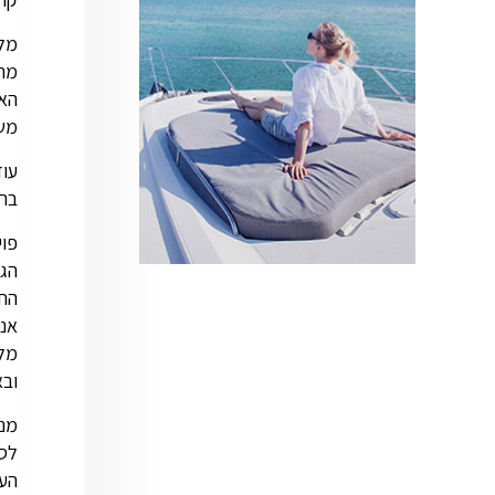
מתוכם 50 סווי
משר
ברי
פוי
הגד
החו
מלונות WEST שנ
ובא
מנש
לספ
העי