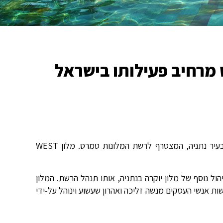
 מרחיב פעילותו בישראל
היום 16.9.13 נחתם הסכם ניהול של מלון WEST LAGOON המפואר בעיר נתניה, המצטרף לרשת המלונות טמרס. מלון WEST
ם ב', ה-16.9.13) על חתימת הסכם ניהול נוסף של מלון יוקרה בנתניה, אותו תנהל הרשת. המלון
דיזנגוף סחר, בראשות אנשי העסקים מנשה זליכה ואהרון שעשוע וינוהל על-ידי