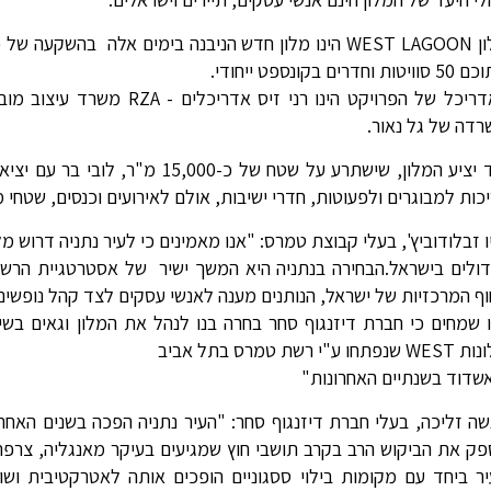
טות וחדרים בקונספט ייחודי.
האדריכל של הפרויקט הינו רני
דה של גל נאור.
כות למבוגרים ולפעוטות, חדרי ישיבות, אולם לאירועים וכנסים, שטחי מסחר של כ-1,000 מ"ר
ו זבלודוביץ', בעלי קבוצת טמרס: "אנו מאמינים כי לעיר נתניה דרוש
ולים בישראל.הבחירה בנתניה היא המשך ישיר של אסטרטגיית הרש
ף המרכזיות של ישראל, הנותנים מענה לאנשי עסקים לצד קהל נופשים
פתחו ע"י רשת טמרס בתל אביב
שדוד בשנתיים האחרונות"
ה זליכה, בעלי חברת דיזנגוף סחר: "העיר נתניה הפכה בשנים האחרו
ק את הביקוש הרב בקרב תושבי חוץ שמגיעים בעיקר מאנגליה, צרפת,
ר ביחד עם מקומות בילוי ססגוניים הופכים אותה לאטרקטיבית ושוק