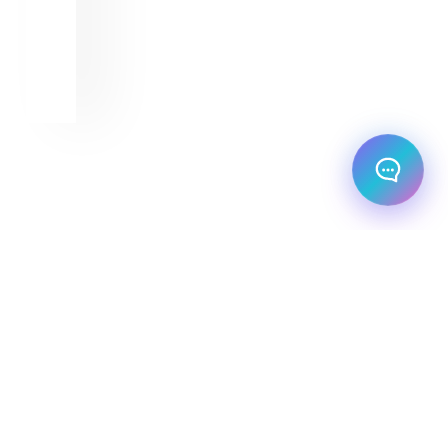
מלו
מחל