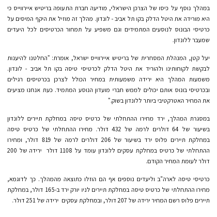
במהלך נוסף על כיסו של הצרכן הישראלי, מודיעה חברת התעופה בריטיש איירווייס כי
היא מורידה את היטל הדלק בקו תל אביב - לונדון. מהלך זה מוזיל את היקף המיסים על
כרטיסי הבונוס לנוסעים המתמידים וגם משפיע על תמחור הכרטיסים לכל היעדים
שמעבר ללונדון.
יעל קטן, המנהלת המסחרית של בריטיש איירווייס ישראל, אומרת: "החלטנו להיענות
לבקשת לקוחותינו ולהוריד את היטל הדלק לכרטיסי טיסה בקו תל אביב - לונדון.
משמעות המהלך היא ירידה משמעותית במחיר הכולל לצרכן בכרטיסים רגילים
ובכרטיסי בונוס אותם יכולים לממש חברי מועדון הנוסע המתמיד. כעת אנחנו מציעים
את המחיר האטרקטיבי ביותר ללונדון בשוק."
במסגרת המהלך, ירד מחירו ההתחלתי של כרטיס טיסה במחלקת תיירים ללונדון
בשיעור של 64 דולרים לרמה של 432 דולר. מחירו ההתחלתי של כרטיס טיסה
במחלקת תיירים פלוס ירד בשיעור של 206 דולרים לרמה של 819 דולר, ומחירו
ההתחלתי של כרטיס במחלקת עסקים ללונדון עומד על 1108 דולר  ירידה של 200
דולר לעומת המחיר הקודם.
כרטיסי טיסה לארה"ב וליעדים נוספים אף הם הוזלו כתוצאה מהמהלך. כך לדוגמא,
מחירו ההתחלתי של כרטיס טיסה במחלקת תיירים לניו יורק ירד ב-165 דולר, במחלקת
תיירים פלוס רשם המחיר ירידה של 207 דולר, ובמחלקת עסקים  ירידה של 251 דולר.