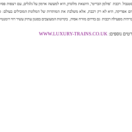
סטנבול. רכבת
'פולמן הבריטי', היוצאת מלונדון, היא למעשה ארמון על גלגלים, עם רצפות פסי
ום אפריקה, היא לא רק רכבת, אלא משלבת את המותרות של המלונות המובילים בעולם: סוו
קרתית מפעילה רכבות
גם בדרום מזרח אסיה,
בקרונות המעוצבים בסגנון עתיק עשיר רווי רומנטיק
טים נוספים:
WWW.LUXURY-TRAINS.CO.UK