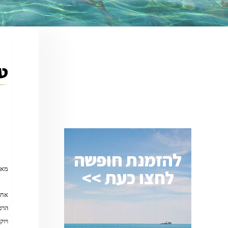
טי
להזמנת חופשה
מאת
לחצו כעת >>
אחת
הרכ
ויו