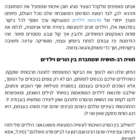
אנחנו מאמינים שלקהל הצעיר מגיע תוכן איכותי שמפעיל את המחשבה
והרגש. לכן, לצד רצועת הסרטים המשובחת שלנו מכל העולם, פיתחנו
מערך ייחודי של
סדנאות לילדים
המעניקות ערך מוסף לכל ביקור.
בסדנאות אלו, הילדים זוכים להתנסות ביצירת סרטי אנימציה, לגלות את
סודות האפקטים המיוחדים, ולהבין איך קול וצבע מספרים סיפור. זוהי
הזדמנות פז עבורם לפתח ביטחון עצמי, מוטוריקה עדינה וחשיבה
ביקורתית, תוך כדי משחק והנאה צרופה.
חוויה רב-חושית שמחברת בין הורים וילדים
החזון שלנו הוא להפוך את הביקור המשפחתי לחגיגה תרבותית שוקקת.
כשהילדים שלכם נכנסים למתחם, הם לא רק צופים בגיבורים על המסך,
אלא הופכים לגיבורים בעצמם. במסגרת פעילויות סוף השבוע והחגים,
שילבנו סדנאות לילדים המותאמות במיוחד לגילים השונים, ומאפשרות
להם לקחת את החוויות מהסרט ולתרגם אותן ליצירה מוחשית בעבודת יד.
ההתרגשות בעיניים שלהם כשהם מבינים שהם יצרו משהו בעצמם, היא
רגע הורות מזוקק שאין שני לו.
"השילוב בין הסרט האיכותי לעשייה המעשית פשוט גאוני. הילדים שלי חזרו
הביתה עם יצירה שהם הכינו ועם רצון עז לביים סרט משלהם." (מיכל, אמא
לשניים).