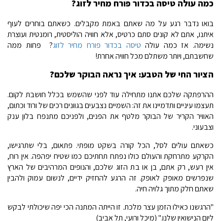
כמה עולה טיסה בכדור פורח מחיר לזוג?
בואו נדבר רגע על מה שאתם באמת מקבלים. כשאתם בוחרים לעוף
איתנו, אתם לא קונים סתם כרטיס, אלא חוויה הוליסטית, רומנטית ועוצרת
נשימה. אז כמה עולה
טיסה בכדור פורח מחיר לזוג
? פחות ממה
שחשבתם, ויותר משתלם מכל חוויה אחרת!
הציור החי של הטבע: איך נראה הבוקר שלכם?
ההרפתקה שלכם אתנו מתחילה עוד לפני שהשמש בכלל חושבת לקום.
תעצמו עיניים ותדמיינו את זה: השמיים נצבעים בגוונים רכים של ורוד וכתום,
האוויר הקריר של הבוקר מלטף את הפנים, ולפניכם מתנפח בלון ענק
וצבעוני.
כשאתם עולים לסל, הכל קורה בשקט מופתי. פתאום, בלי שתרגישו,
הקרקע מתרחקת והעולם כולו נפתח תחתיכם כמו שטיח יפהפה. אין רוח,
אין רעש, רק אתם, בן או בת הזוג שלכם, והנופים המרהיבים של הארץ
שנפרשים מאופק לאופק. זה הרגע להחזיק ידיים, לנשום עמוק ולהבין
שאתם חלק מתוך גלויה חיה.
"הרגשנו כאילו הזמן עצר מלכת. זו הייתה המתנה הכי יפה שיכולתי לבקש
ליום הנישואין שלנו." (מיכל ורועי, תל אביב)